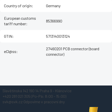
Country of origin
:
Germany
European customs
85366990
tariff number
:
GTIN
:
5713140013124
27460201 PCB connector (board
eCl@ss
:
connector)
Z
Slavětínská 142
190 14 Praha 9 - Klánovice
á
+420 281 021 305
(Po-Pá: 8:00 - 15:00)
p
svk@svk.cz
Odpovíme v pracovní dny
a
t