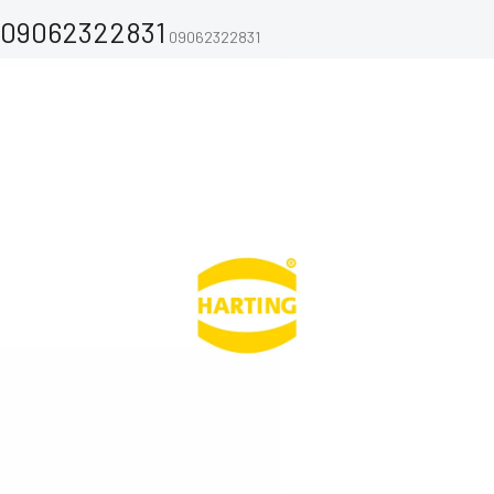
09062322831
09062322831