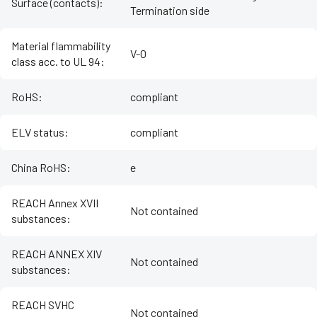
Surface (contacts)
:
Termination side
Material flammability
V-0
class acc. to UL 94
:
RoHS
:
compliant
ELV status
:
compliant
China RoHS
:
e
REACH Annex XVII
Not contained
substances
:
REACH ANNEX XIV
Not contained
substances
:
REACH SVHC
Not contained