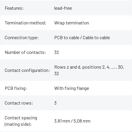
Features
:
lead-free
Termination method
:
Wrap termination
Connection type
:
PCB to cable / Cable to cable
Number of contacts
:
32
Rows z and d, positions 2, 4, ... , 30,
Contact configuration
:
32
PCB fixing
:
With fixing flange
Contact rows
:
3
Contact spacing
3.81 mm / 5.08 mm
(mating side)
: