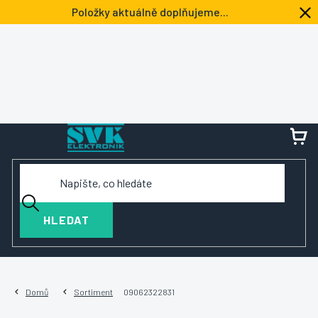
Přejít
Položky aktuálně doplňujeme...
na
obsah
NÁ
KOŠ
HLEDAT
Domů
Sortiment
09062322831