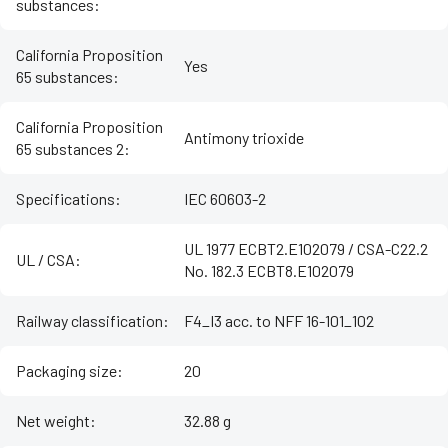
substances
:
California Proposition
Yes
65 substances
:
California Proposition
Antimony trioxide
65 substances 2
:
Specifications
:
IEC 60603-2
UL 1977 ECBT2.E102079 / CSA-C22.2
UL / CSA
:
No. 182.3 ECBT8.E102079
Railway classification
:
F4_I3 acc. to NFF 16-101_102
Packaging size
:
20
Net weight
:
32.88 g