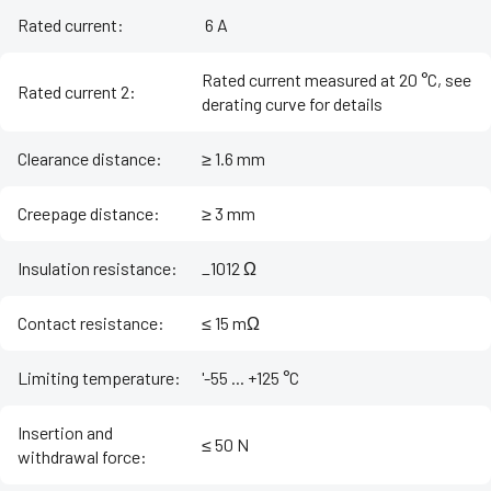
Rated current
:
‌ 6 A
Rated current measured at 20 °C, see
Rated current 2
:
derating curve for details
Clearance distance
:
≥ 1.6 mm
Creepage distance
:
≥ 3 mm
Insulation resistance
:
_1012 Ω
Contact resistance
:
≤ 15 mΩ
Limiting temperature
:
'-55 ... +125 °C
Insertion and
≤ 50 N
withdrawal force
: