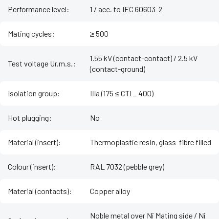
Performance level
:
1 / acc. to IEC 60603-2
Mating cycles
:
≥ 500
1.55 kV (contact-contact) / 2.5 kV
Test voltage Ur.m.s.
:
(contact-ground)
Isolation group
:
IIIa (175 ≤ CTI _ 400)
Hot plugging
:
No
Material (insert)
:
Thermoplastic resin, glass-fibre filled
Colour (insert)
:
RAL 7032 (pebble grey)
Material (contacts)
:
Copper alloy
Noble metal over Ni Mating side / Ni