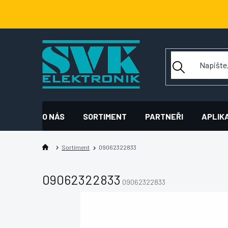
Přejít
na
obsah
O NÁS
SORTIMENT
PARTNEŘI
APLIK
Sortiment
09062322833
09062322833
09062322833