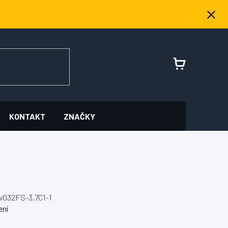
NÁKUPNÍ
KOŠÍK
KONTAKT
ZNAČKY
w032FS-3,7C1-1
ení