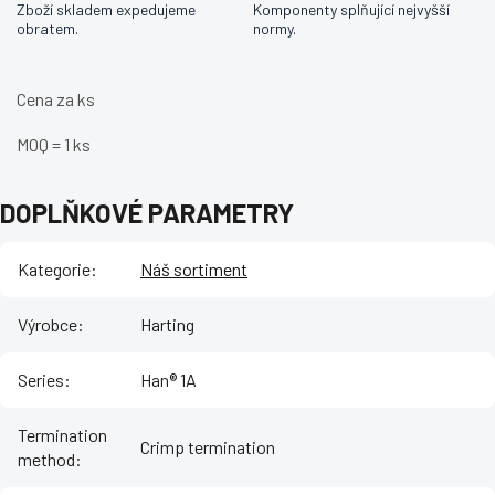
Zboží skladem expedujeme
Komponenty splňující nejvyšší
obratem.
normy.
Cena za ks
MOQ = 1 ks
DOPLŇKOVÉ PARAMETRY
Kategorie
:
Náš sortiment
Výrobce
:
Harting
Series
:
Han® 1A
Termination
Crimp termination
method
: