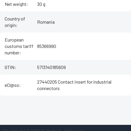
Net weight
:
30 g
Country of
Romania
origin
:
European
customs tariff
85366990
number
:
GTIN
:
5713140185609
27440205 Contact insert for industrial
eCl@ss
:
connectors
Z
Slavětínská 142
190 14 Praha 9 - Klánovice