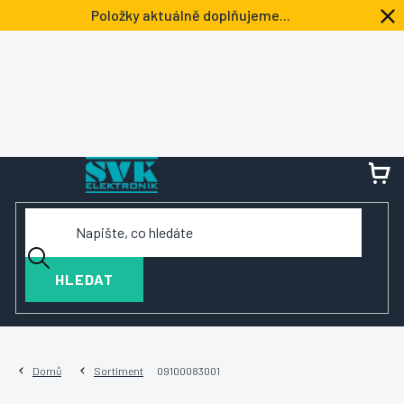
Přejít
Položky aktuálně doplňujeme...
na
obsah
NÁ
KOŠ
HLEDAT
Domů
Sortiment
09100083001