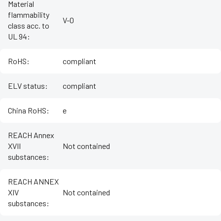
Material
flammability
V-0
class acc. to
UL 94
:
RoHS
:
compliant
ELV status
:
compliant
China RoHS
:
e
REACH Annex
XVII
Not contained
substances
:
REACH ANNEX
XIV
Not contained
substances
: