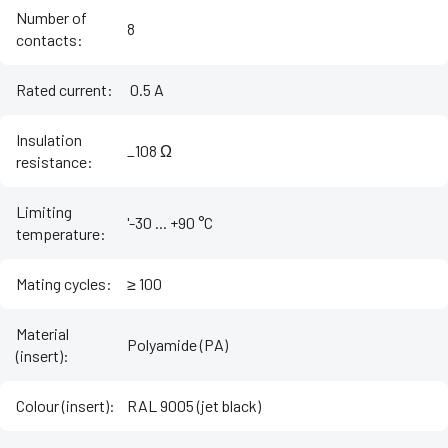
Number of
8
contacts
:
Rated current
:
‌ 0.5 A
Insulation
_108 Ω
resistance
:
Limiting
'-30 ... +90 °C
temperature
:
Mating cycles
:
≥ 100
Material
Polyamide (PA)
(insert)
:
Colour (insert)
:
RAL 9005 (jet black)