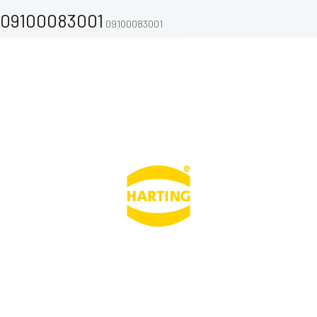
09100083001
09100083001