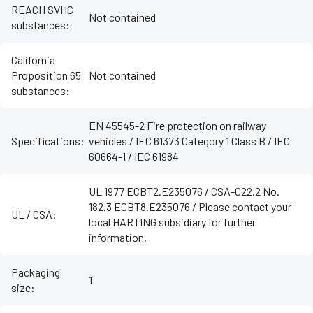
REACH SVHC
Not contained
substances
:
California
Proposition 65
Not contained
substances
:
EN 45545-2 Fire protection on railway
Specifications
:
vehicles / IEC 61373 Category 1 Class B / IEC
60664-1 / IEC 61984
UL 1977 ECBT2.E235076 / CSA-C22.2 No.
182.3 ECBT8.E235076 / Please contact your
UL / CSA
:
local HARTING subsidiary for further
information.
Packaging
1
size
: