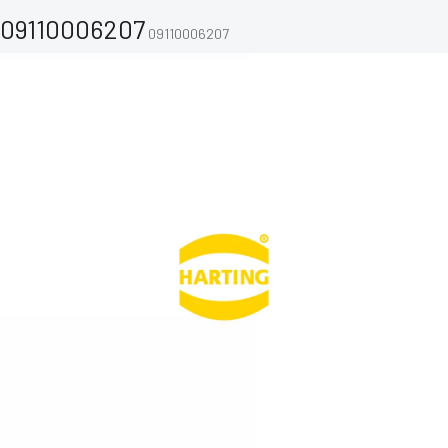
09110006207
09110006207