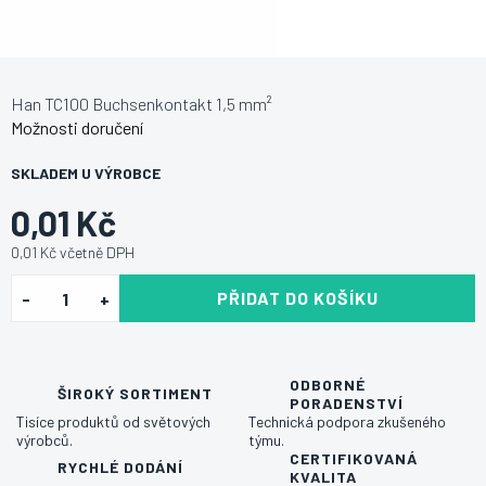
Han TC100 Buchsenkontakt 1,5 mm²
Možnosti doručení
SKLADEM U VÝROBCE
0,01 Kč
0,01 Kč včetně DPH
PŘIDAT DO KOŠÍKU
ODBORNÉ
ŠIROKÝ SORTIMENT
PORADENSTVÍ
Tisíce produktů od světových
Technická podpora zkušeného
výrobců.
týmu.
CERTIFIKOVANÁ
RYCHLÉ DODÁNÍ
KVALITA