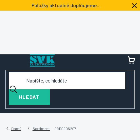
Přejít
Položky aktuálně doplňujeme...
na
obsah
NÁ
KOŠ
HLEDAT
Domů
Sortiment
09110006207