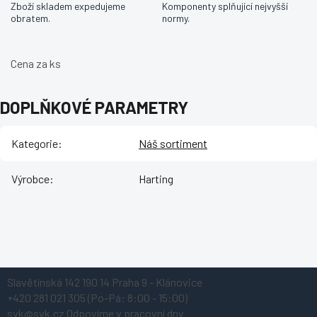
Zboží skladem expedujeme
Komponenty splňující nejvyšší
obratem.
normy.
Cena za ks
DOPLŇKOVÉ PARAMETRY
Kategorie
:
Náš sortiment
Výrobce
:
Harting
Z
Slavětínská 142
190 14 Praha 9 - Klánovice
á
+420 281 021 305
(Po-Pá: 8:00 - 15:00)
p
svk@svk.cz
Odpovíme v pracovní dny