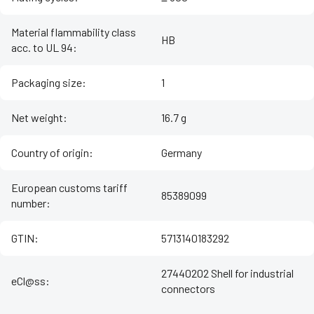
Material flammability class
HB
acc. to UL 94
:
Packaging size
:
1
Net weight
:
16.7 g
Country of origin
:
Germany
European customs tariff
85389099
number
:
GTIN
:
5713140183292
27440202 Shell for industrial
eCl@ss
:
connectors