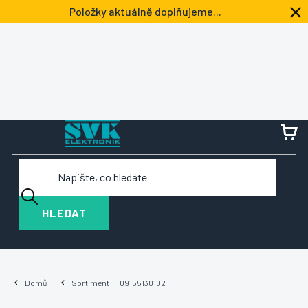
Přejít
Položky aktuálně doplňujeme...
na
obsah
NÁ
KOŠ
HLEDAT
Domů
Sortiment
09155130102