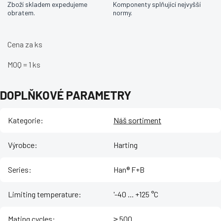
Zboží skladem expedujeme
Komponenty splňující nejvyšší
obratem.
normy.
Cena za ks
MOQ = 1 ks
DOPLŇKOVÉ PARAMETRY
Kategorie
:
Náš sortiment
Výrobce
:
Harting
Series
:
Han® F+B
Limiting temperature
:
'-40 ... +125 °C
Mating cycles
:
≥ 500