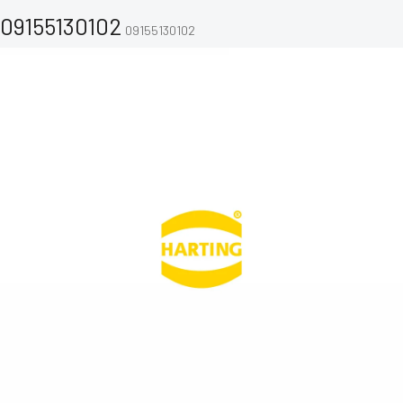
09155130102
09155130102