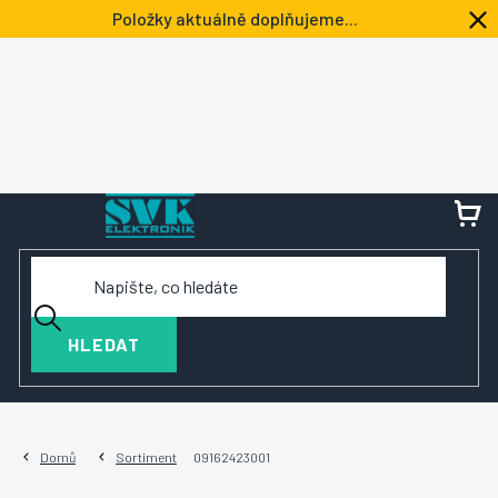
Přejít
Položky aktuálně doplňujeme...
na
obsah
NÁ
KOŠ
HLEDAT
Domů
Sortiment
09162423001