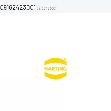
09162423001
09162423001