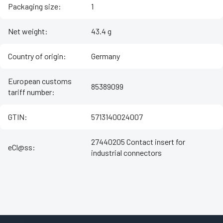
Packaging size
:
1
Net weight
:
43.4 g
Country of origin
:
Germany
European customs
85389099
tariff number
:
GTIN
:
5713140024007
27440205 Contact insert for
eCl@ss
:
industrial connectors
Z