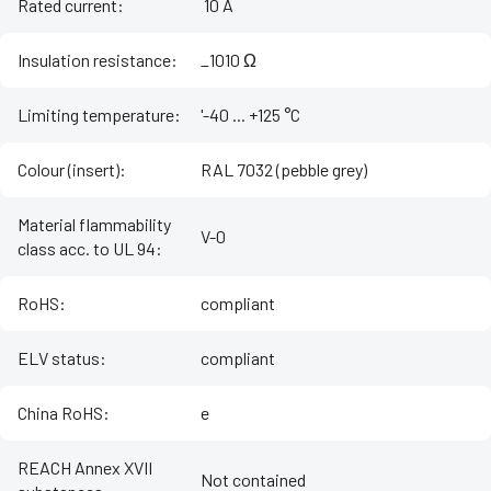
Rated current
:
‌ 10 A
Insulation resistance
:
_1010 Ω
Limiting temperature
:
'-40 ... +125 °C
Colour (insert)
:
RAL 7032 (pebble grey)
Material flammability
V-0
class acc. to UL 94
:
RoHS
:
compliant
ELV status
:
compliant
China RoHS
:
e
REACH Annex XVII
Not contained