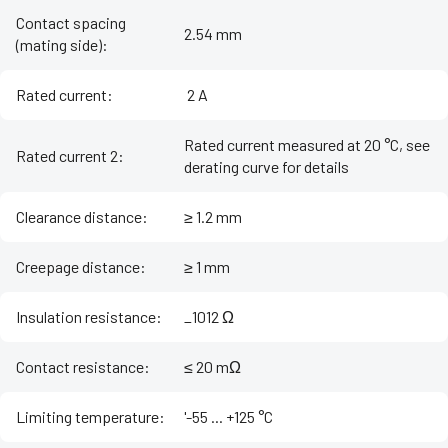
Contact spacing
2.54 mm
(mating side)
:
Rated current
:
‌ 2 A
Rated current measured at 20 °C, see
Rated current 2
:
derating curve for details
Clearance distance
:
≥ 1.2 mm
Creepage distance
:
≥ 1 mm
Insulation resistance
:
_1012 Ω
Contact resistance
:
≤ 20 mΩ
Limiting temperature
:
'-55 ... +125 °C