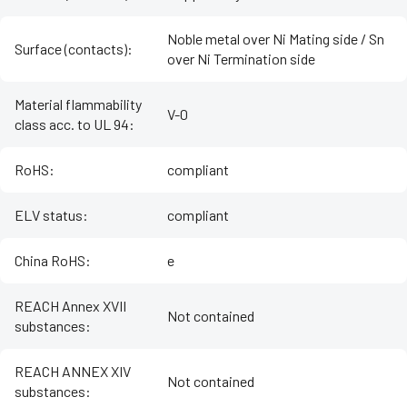
Noble metal over Ni Mating side / Sn
Surface (contacts)
:
over Ni Termination side
Material flammability
V-0
class acc. to UL 94
:
RoHS
:
compliant
ELV status
:
compliant
China RoHS
:
e
REACH Annex XVII
Not contained
substances
:
REACH ANNEX XIV
Not contained
substances
: