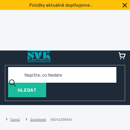
Přejít
Položky aktuálně doplňujeme...
na
obsah
NÁ
KOŠ
HLEDAT
Domů
Sortiment
09242206824