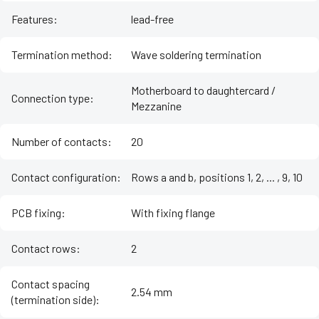
Features
:
lead-free
Termination method
:
Wave soldering termination
Motherboard to daughtercard /
Connection type
:
Mezzanine
Number of contacts
:
20
Contact configuration
:
Rows a and b, positions 1, 2, ... , 9, 10
PCB fixing
:
With fixing flange
Contact rows
:
2
Contact spacing
2.54 mm
(termination side)
: