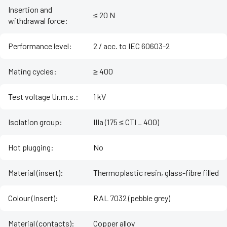
Insertion and
≤ 20 N
withdrawal force
:
Performance level
:
2 / acc. to IEC 60603-2
Mating cycles
:
≥ 400
Test voltage Ur.m.s.
:
1 kV
Isolation group
:
IIIa (175 ≤ CTI _ 400)
Hot plugging
:
No
Material (insert)
:
Thermoplastic resin, glass-fibre filled
Colour (insert)
:
RAL 7032 (pebble grey)
Material (contacts)
:
Copper alloy