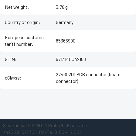
Net weight
:
3.76 g
Country of origin
:
Germany
European customs
85366990
tariff number
:
GTIN
:
5713140042186
27460201 PCB connector (board
eCl@ss
:
connector)
Z
Slavětínská 142
190 14 Praha 9 - Klánovice
á
+420 281 021 305
(Po-Pá: 8:00 - 15:00)
p