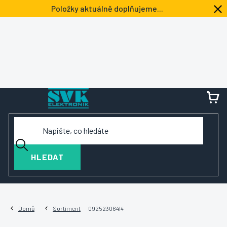
Přejít
Položky aktuálně doplňujeme...
na
obsah
NÁ
KOŠ
HLEDAT
Domů
Sortiment
09252306414