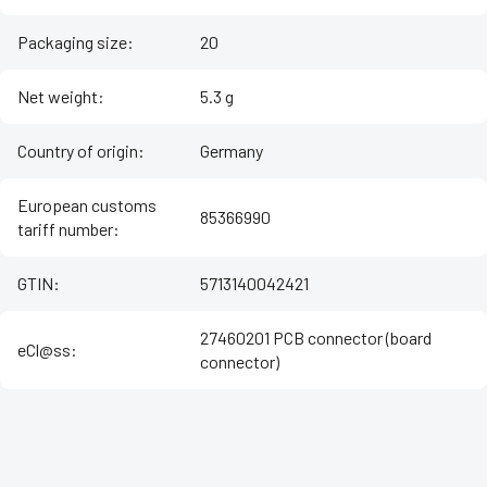
Packaging size
:
20
Net weight
:
5.3 g
Country of origin
:
Germany
European customs
85366990
tariff number
:
GTIN
:
5713140042421
27460201 PCB connector (board
eCl@ss
:
connector)