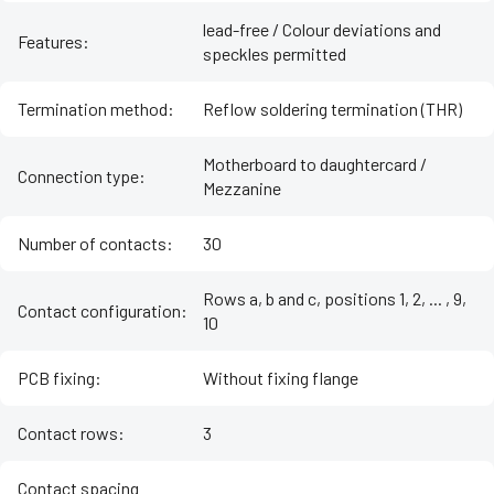
lead-free / Colour deviations and
Features
:
speckles permitted
Termination method
:
Reflow soldering termination (THR)
Motherboard to daughtercard /
Connection type
:
Mezzanine
Number of contacts
:
30
Rows a, b and c, positions 1, 2, ... , 9,
Contact configuration
:
10
PCB fixing
:
Without fixing flange
Contact rows
:
3
Contact spacing