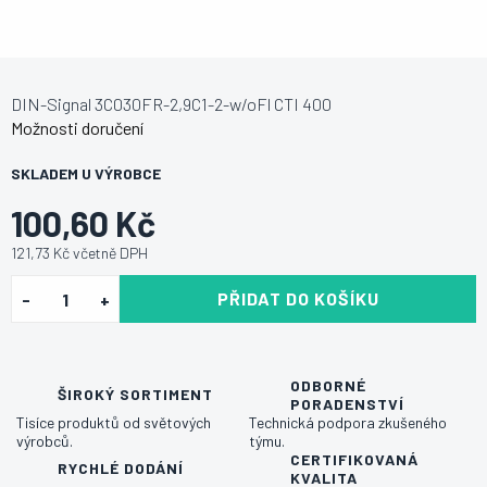
DIN-Signal 3C030FR-2,9C1-2-w/oFl CTI 400
Možnosti doručení
SKLADEM U VÝROBCE
100,60 Kč
121,73 Kč včetně DPH
PŘIDAT DO KOŠÍKU
ODBORNÉ
ŠIROKÝ SORTIMENT
PORADENSTVÍ
Tisíce produktů od světových
Technická podpora zkušeného
výrobců.
týmu.
CERTIFIKOVANÁ
RYCHLÉ DODÁNÍ
KVALITA