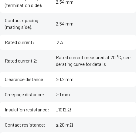
2.54 mm
(termination side)
:
Contact spacing
2.54 mm
(mating side)
:
Rated current
:
‌ 2 A
Rated current measured at 20 °C, see
Rated current 2
:
derating curve for details
Clearance distance
:
≥ 1.2 mm
Creepage distance
:
≥ 1 mm
Insulation resistance
:
_1012 Ω
Contact resistance
:
≤ 20 mΩ