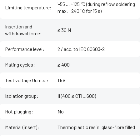
'-55 ... +125 °C (during reflow soldering
Limiting temperature
:
max. +240 °C for 15 s)
Insertion and
≤ 30 N
withdrawal force
:
Performance level
:
2 / acc. to IEC 60603-2
Mating cycles
:
≥ 400
Test voltage Ur.m.s.
:
1 kV
Isolation group
:
II (400 ≤ CTI _ 600)
Hot plugging
:
No
Material (insert)
:
Thermoplastic resin, glass-fibre filled