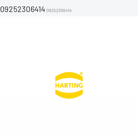
09252306414
09252306414