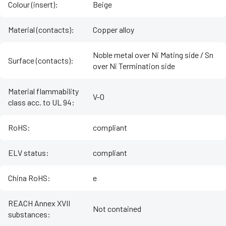
Colour (insert)
:
Beige
Material (contacts)
:
Copper alloy
Noble metal over Ni Mating side / Sn
Surface (contacts)
:
over Ni Termination side
Material flammability
V-0
class acc. to UL 94
:
RoHS
:
compliant
ELV status
:
compliant
China RoHS
:
e
REACH Annex XVII
Not contained
substances
: