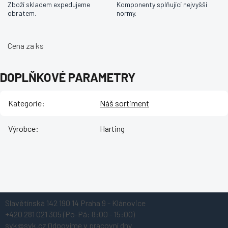
Zboží skladem expedujeme
Komponenty splňující nejvyšší
obratem.
normy.
Cena za ks
DOPLŇKOVÉ PARAMETRY
Kategorie
:
Náš sortiment
Výrobce
:
Harting
Z
Slavětínská 142
190 14 Praha 9 - Klánovice
á
+420 281 021 305
(Po-Pá: 8:00 - 15:00)
p
svk@svk.cz
Odpovíme v pracovní dny