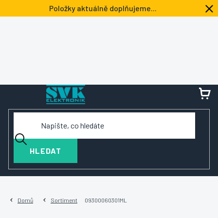
Přejít
Položky aktuálně doplňujeme...
na
obsah
NÁ
KOŠ
HLEDAT
Domů
Sortiment
09300060301ML