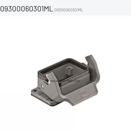
09300060301ML
09300060301ML