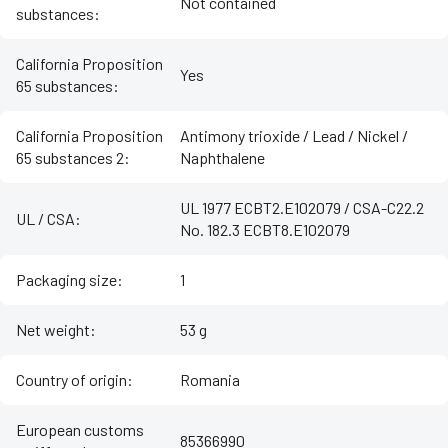
Not contained
substances
:
California Proposition
Yes
65 substances
:
California Proposition
Antimony trioxide / Lead / Nickel /
65 substances 2
:
Naphthalene
UL 1977 ECBT2.E102079 / CSA-C22.2
UL / CSA
:
No. 182.3 ECBT8.E102079
Packaging size
:
1
Net weight
:
53 g
Country of origin
:
Romania
European customs
85366990