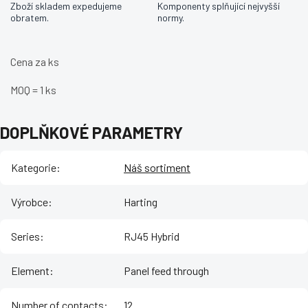
Zboží skladem expedujeme
Komponenty splňující nejvyšší
obratem.
normy.
Cena za ks
MOQ = 1 ks
DOPLŇKOVÉ PARAMETRY
Kategorie
:
Náš sortiment
Výrobce
:
Harting
Series
:
RJ45 Hybrid
Element
:
Panel feed through
Number of contacts
:
12