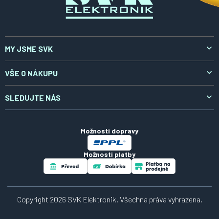
MY JSME SVK
O nás
VŠE O NÁKUPU
Aktuality
Doprava a platba
SLEDUJTE NÁS
Kontakty
Reklamace a vrácení
LinkedIn
Certifikáty
Obchodní podmínky
Možnosti dopravy
Zpracování osobních údajů
Možnosti platby
Soubory cookies
Návody
Copyright 2026
SVK Elektronik
. Všechna práva vyhrazena.