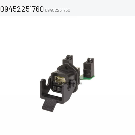
09452251760
09452251760