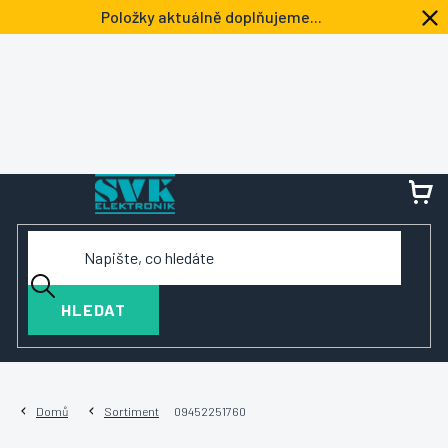
Přejít
Položky aktuálně doplňujeme...
na
obsah
NÁ
KOŠ
HLEDAT
Domů
Sortiment
09452251760