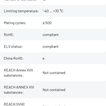
Limiting temperature
:
'-40 ... +70 °C
Mating cycles
:
≥ 500
RoHS
:
compliant
ELV status
:
compliant
China RoHS
:
e
REACH Annex XVII
Not contained
substances
:
REACH ANNEX XIV
Not contained
substances
:
REACH SVHC