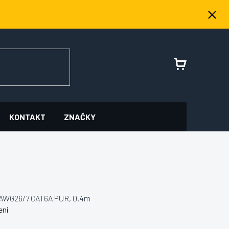
NÁKUPNÍ
KOŠÍK
KONTAKT
ZNAČKY
xAWG26/7 CAT6A PUR, 0.4m
ení