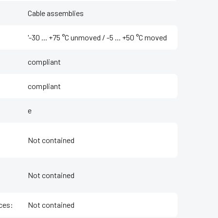
Cable assemblies
'-30 ... +75 °C unmoved / -5 ... +50 °C moved
compliant
compliant
e
Not contained
Not contained
ces
:
Not contained