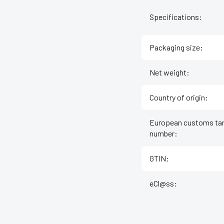
Specifications
:
Packaging size
:
Net weight
:
Country of origin
:
European customs tar
number
:
GTIN
:
eCl@ss
: