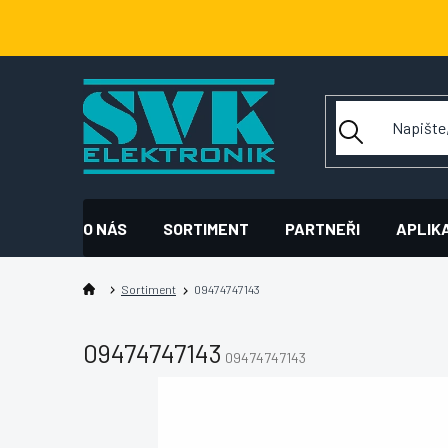
Přejít
na
obsah
O NÁS
SORTIMENT
PARTNEŘI
APLIK
Sortiment
09474747143
09474747143
09474747143