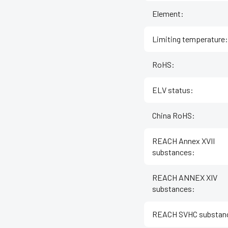
Element
:
Limiting temperature
:
RoHS
:
ELV status
:
China RoHS
:
REACH Annex XVII
substances
:
REACH ANNEX XIV
substances
:
REACH SVHC substan