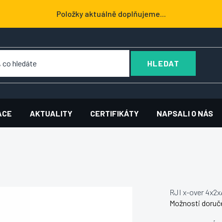
Položky aktuálně doplňujeme...
HLEDAT
ACE
AKTUALITY
CERTIFIKÁTY
NAPSALI O NÁS
RJI x-over 4x2
Možnosti doruč