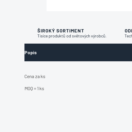
ŠIROKÝ SORTIMENT
OD
Tisíce produktů od světových výrobců.
Tec
Popis
Cena za ks
MOQ = 1 ks