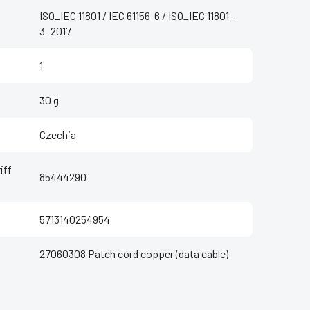
ISO_IEC 11801 / IEC 61156-6 / ISO_IEC 11801-
3_2017
1
30 g
Czechia
iff
85444290
5713140254954
27060308 Patch cord copper (data cable)