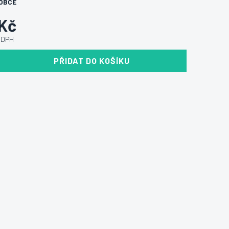
OBCE
 Kč
ě DPH
PŘIDAT DO KOŠÍKU