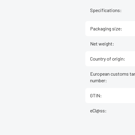
Specifications
:
Packaging size
:
Net weight
:
Country of origin
:
European customs tar
number
:
GTIN
:
eCl@ss
: