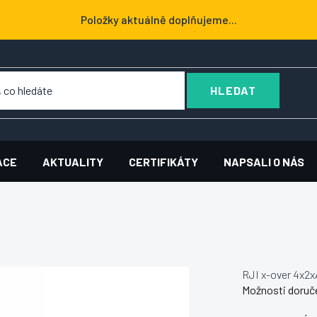
Položky aktuálně doplňujeme...
HLEDAT
ACE
AKTUALITY
CERTIFIKÁTY
NAPSALI O NÁS
RJI x-over 4x2
Možnosti doruč