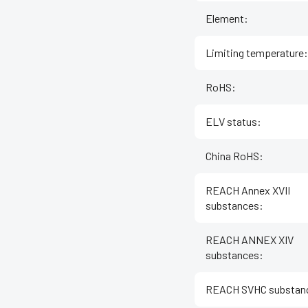
Element
:
Limiting temperature
:
RoHS
:
ELV status
:
China RoHS
:
REACH Annex XVII
substances
:
REACH ANNEX XIV
substances
:
REACH SVHC substan