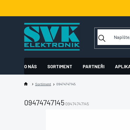
Přejít
na
obsah
O NÁS
SORTIMENT
PARTNEŘI
APLIK
Sortiment
09474747145
09474747145
09474747145