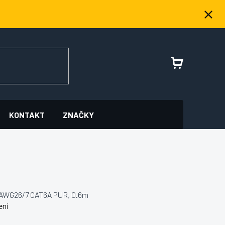
NÁKUPNÍ
KOŠÍK
KONTAKT
ZNAČKY
xAWG26/7 CAT6A PUR, 0.6m
ení