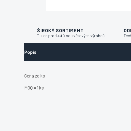
ŠIROKÝ SORTIMENT
OD
Tisíce produktů od světových výrobců.
Tec
Popis
Cena za ks
MOQ = 1 ks