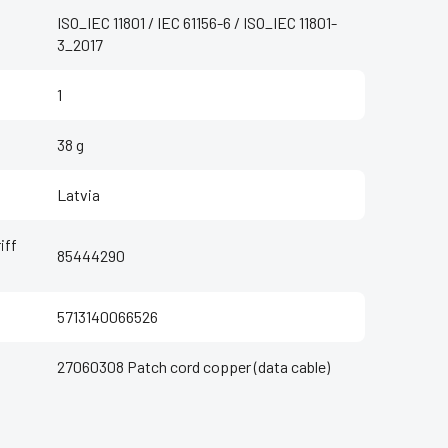
ISO_IEC 11801 / IEC 61156-6 / ISO_IEC 11801-
3_2017
1
38 g
Latvia
iff
85444290
5713140066526
27060308 Patch cord copper (data cable)