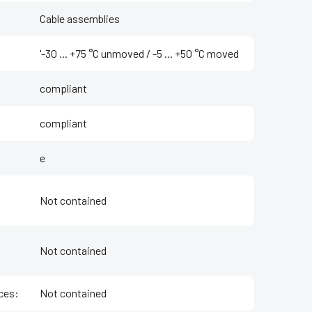
Cable assemblies
'-30 ... +75 °C unmoved / -5 ... +50 °C moved
compliant
compliant
e
Not contained
Not contained
ces
:
Not contained