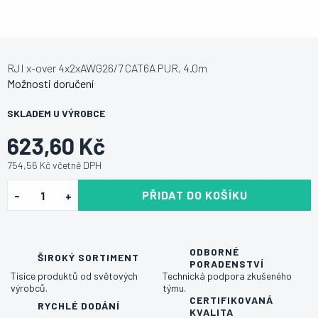
RJI x-over 4x2xAWG26/7 CAT6A PUR, 4.0m
Možnosti doručení
SKLADEM U VÝROBCE
623,60 Kč
754,56 Kč včetně DPH
PŘIDAT DO KOŠÍKU
ODBORNÉ
ŠIROKÝ SORTIMENT
PORADENSTVÍ
Tisíce produktů od světových
Technická podpora zkušeného
výrobců.
týmu.
CERTIFIKOVANÁ
RYCHLÉ DODÁNÍ
KVALITA