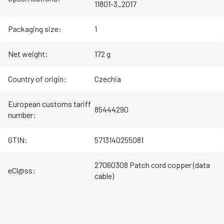
11801-3_2017
Packaging size
:
1
Net weight
:
172 g
Country of origin
:
Czechia
European customs tariff
85444290
number
:
GTIN
:
5713140255081
27060308 Patch cord copper (data
eCl@ss
:
cable)