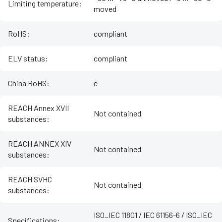
Limiting temperature
:
moved
RoHS
:
compliant
ELV status
:
compliant
China RoHS
:
e
REACH Annex XVII
Not contained
substances
:
REACH ANNEX XIV
Not contained
substances
:
REACH SVHC
Not contained
substances
:
ISO_IEC 11801 / IEC 61156-6 / ISO_IEC
Specifications
: