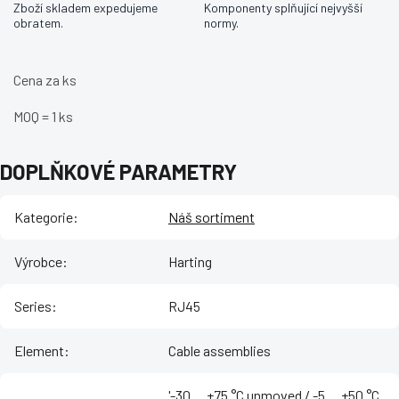
Zboží skladem expedujeme
Komponenty splňující nejvyšší
obratem.
normy.
Cena za ks
MOQ = 1 ks
DOPLŇKOVÉ PARAMETRY
Kategorie
:
Náš sortiment
Výrobce
:
Harting
Series
:
RJ45
Element
:
Cable assemblies
'-30 ... +75 °C unmoved / -5 ... +50 °C