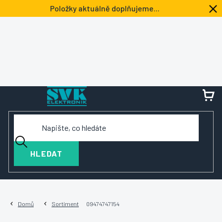
Přejít
Položky aktuálně doplňujeme...
na
obsah
NÁ
KOŠ
HLEDAT
Domů
Sortiment
09474747154