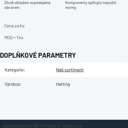
Zboží skladem expedujeme
Komponenty splňující nejvyšší
obratem.
normy.
Cena za ks
MOQ = 1 ks
DOPLŇKOVÉ PARAMETRY
Kategorie
:
Náš sortiment
Výrobce
:
Harting
Z
Slavětínská 142
190 14 Praha 9 - Klánovice