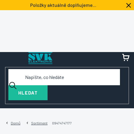
Přejít
Položky aktuálně doplňujeme...
na
obsah
NÁ
KOŠ
HLEDAT
Domů
Sortiment
09474747177