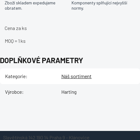
Zboží skladem expedujeme
Komponenty splňující nejvyšší
obratem.
normy.
Cena za ks
MOQ = 1 ks
DOPLŇKOVÉ PARAMETRY
Kategorie
:
Náš sortiment
Výrobce
:
Harting
Z
Slavětínská 142
190 14 Praha 9 - Klánovice