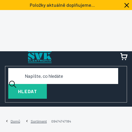
Přejít
Položky aktuálně doplňujeme...
na
obsah
NÁ
KOŠ
HLEDAT
Domů
Sortiment
09474747184