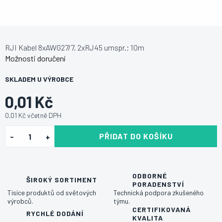
RJI Kabel 8xAWG27/7, 2xRJ45 umspr.; 10m
Možnosti doručení
SKLADEM U VÝROBCE
0,01 Kč
0,01 Kč včetně DPH
PŘIDAT DO KOŠÍKU
ODBORNÉ
ŠIROKÝ SORTIMENT
PORADENSTVÍ
Tisíce produktů od světových
Technická podpora zkušeného
výrobců.
týmu.
CERTIFIKOVANÁ
RYCHLÉ DODÁNÍ
KVALITA