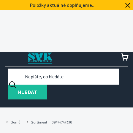
Přejít
Položky aktuálně doplňujeme...
na
obsah
NÁ
KOŠ
HLEDAT
Domů
Sortiment
09474747330