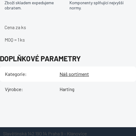
Zboží skladem expedujeme
Komponenty splňující nejvyšší
obratem.
normy.
Cena za ks
MOQ = 1 ks
DOPLŇKOVÉ PARAMETRY
Kategorie
:
Náš sortiment
Výrobce
:
Harting
Z
Slavětínská 142
190 14 Praha 9 - Klánovice