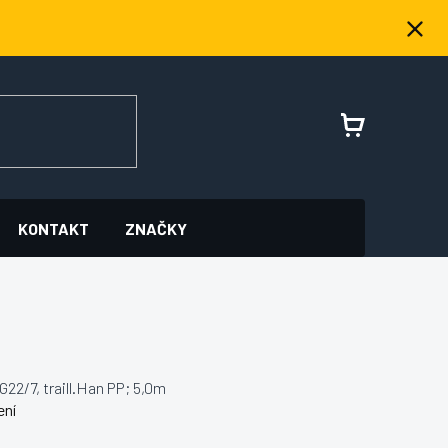
NÁKUPNÍ
KOŠÍK
KONTAKT
ZNAČKY
22/7, traill.Han PP; 5,0m
ení