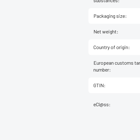
substances
:
Packaging size
:
Net weight
:
Country of origin
:
European customs tar
number
:
GTIN
:
eCl@ss
: