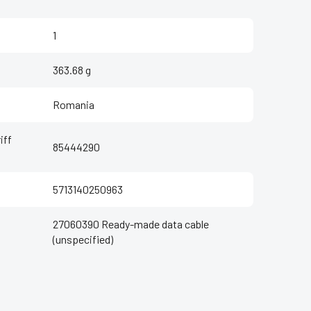
1
363.68 g
Romania
iff
85444290
5713140250963
27060390 Ready-made data cable
(unspecified)