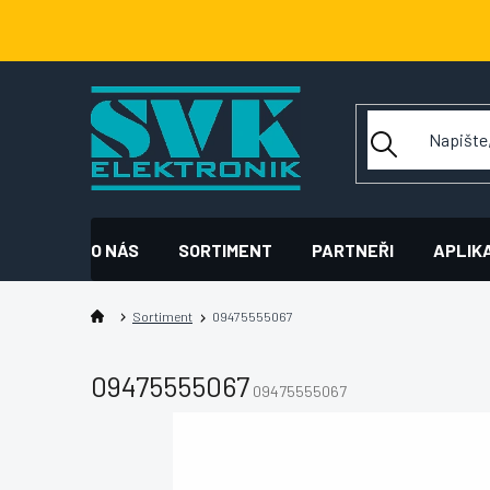
Přejít
na
obsah
O NÁS
SORTIMENT
PARTNEŘI
APLIK
Sortiment
09475555067
09475555067
09475555067