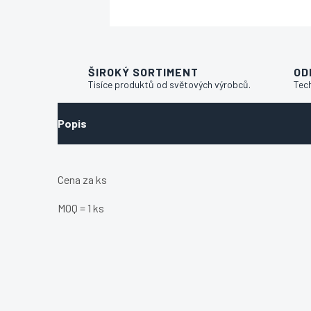
ŠIROKÝ SORTIMENT
OD
Tisíce produktů od světových výrobců.
Tec
Popis
Cena za ks
MOQ = 1 ks