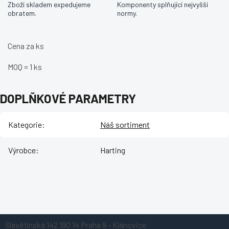
Zboží skladem expedujeme
Komponenty splňující nejvyšší
obratem.
normy.
Cena za ks
MOQ = 1 ks
DOPLŇKOVÉ PARAMETRY
Kategorie
:
Náš sortiment
Výrobce
:
Harting
Z
Slavětínská 142
190 14 Praha 9 - Klánovice