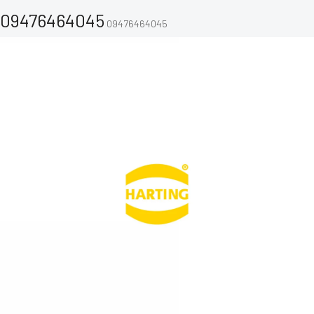
09476464045
09476464045