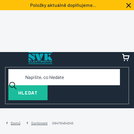
Přejít
Položky aktuálně doplňujeme...
na
obsah
NÁ
KOŠ
HLEDAT
Domů
Sortiment
09476464045