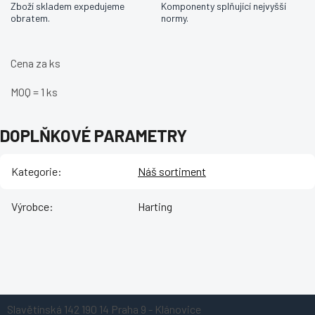
Zboží skladem expedujeme
Komponenty splňující nejvyšší
obratem.
normy.
Cena za ks
MOQ = 1 ks
DOPLŇKOVÉ PARAMETRY
Kategorie
:
Náš sortiment
Výrobce
:
Harting
Z
Slavětínská 142
190 14 Praha 9 - Klánovice