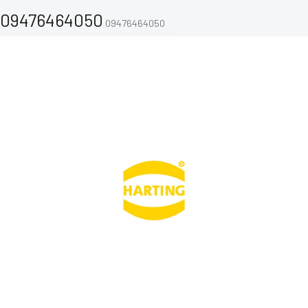
09476464050
09476464050