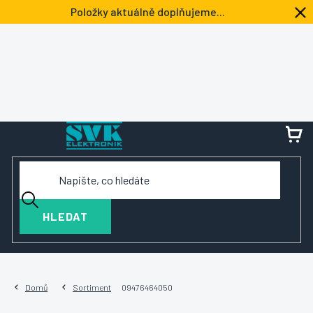
Přejít
Položky aktuálně doplňujeme...
na
obsah
NÁ
KOŠ
HLEDAT
Domů
Sortiment
09476464050