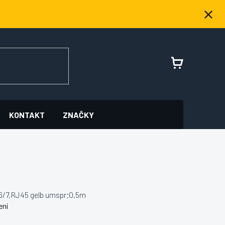
NÁKUPNÍ
KOŠÍK
KONTAKT
ZNAČKY
/7,RJ45 gelb umspr;0,5m
ení