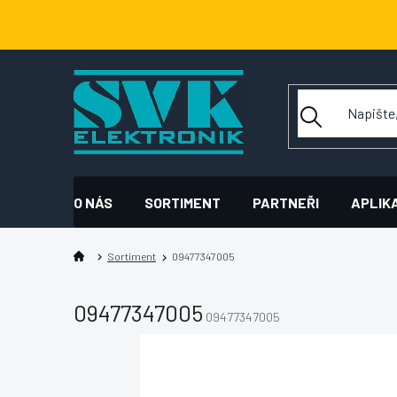
Přejít
na
obsah
O NÁS
SORTIMENT
PARTNEŘI
APLIK
Sortiment
09477347005
09477347005
09477347005