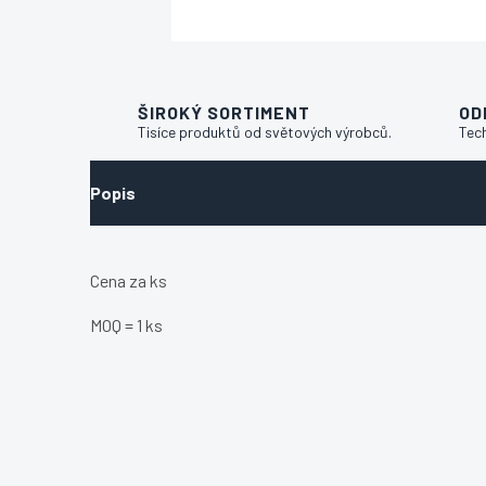
ŠIROKÝ SORTIMENT
OD
Tisíce produktů od světových výrobců.
Tec
Popis
Cena za ks
MOQ = 1 ks