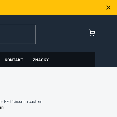
NÁKUPNÍ
KOŠÍK
KONTAKT
ZNAČKY
ale PFT 1,5sqmm custom
ení