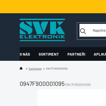
Přejít
na
obsah
O NÁS
SORTIMENT
PARTNEŘI
APLIK
Sortiment
0947F900001095
0947F900001095
0947F900001095