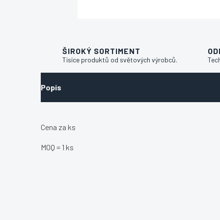
ŠIROKÝ SORTIMENT
OD
Tisíce produktů od světových výrobců.
Tec
Popis
Cena za ks
MOQ = 1 ks