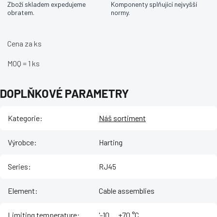
Zboží skladem expedujeme
Komponenty splňující nejvyšší
obratem.
normy.
Cena za ks
MOQ = 1 ks
DOPLŇKOVÉ PARAMETRY
Kategorie
:
Náš sortiment
Výrobce
:
Harting
Series
:
RJ45
Element
:
Cable assemblies
Limiting temperature
:
'-10 ... +70 °C