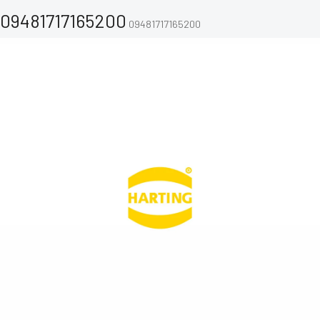
09481717165200
09481717165200