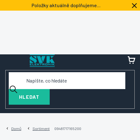
Přejít
Položky aktuálně doplňujeme...
na
obsah
NÁ
KOŠ
HLEDAT
Domů
Sortiment
09481717165200