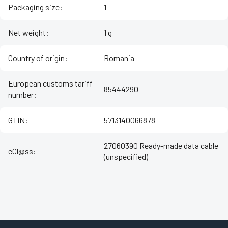
Packaging size
:
1
Net weight
:
1 g
Country of origin
:
Romania
European customs tariff
85444290
number
:
GTIN
:
5713140066878
27060390 Ready-made data cable
eCl@ss
:
(unspecified)
Z