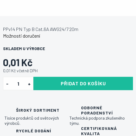
PPv14 PN Typ B Cat.6A AWG24/7 20m
Možnosti doručení
SKLADEM U VÝROBCE
0,01 Kč
0,01 Kč včetně DPH
PŘIDAT DO KOŠÍKU
ODBORNÉ
ŠIROKÝ SORTIMENT
PORADENSTVÍ
Tisíce produktů od světových
Technická podpora zkušeného
výrobců.
týmu.
CERTIFIKOVANÁ
RYCHLÉ DODÁNÍ
KVALITA