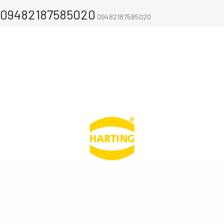
09482187585020
09482187585020