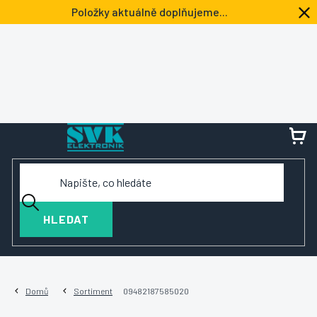
Přejít
Položky aktuálně doplňujeme...
na
obsah
NÁ
KOŠ
HLEDAT
Domů
Sortiment
09482187585020