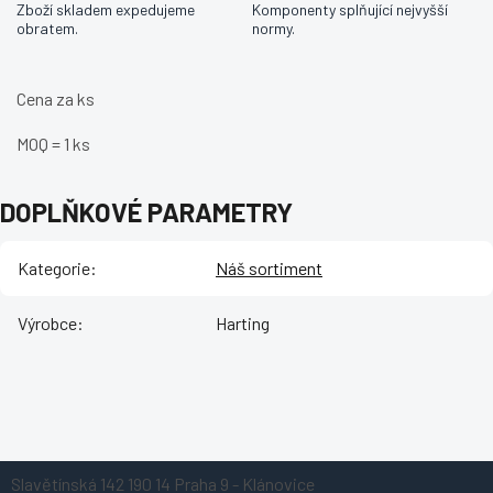
Zboží skladem expedujeme
Komponenty splňující nejvyšší
obratem.
normy.
Cena za ks
MOQ = 1 ks
DOPLŇKOVÉ PARAMETRY
Kategorie
:
Náš sortiment
Výrobce
:
Harting
Z
Slavětínská 142
190 14 Praha 9 - Klánovice