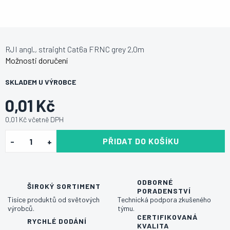
RJI angl., straight Cat6a FRNC grey 2,0m
Možnosti doručení
SKLADEM U VÝROBCE
0,01 Kč
0,01 Kč včetně DPH
PŘIDAT DO KOŠÍKU
ODBORNÉ
ŠIROKÝ SORTIMENT
PORADENSTVÍ
Tisíce produktů od světových
Technická podpora zkušeného
výrobců.
týmu.
CERTIFIKOVANÁ
RYCHLÉ DODÁNÍ
KVALITA