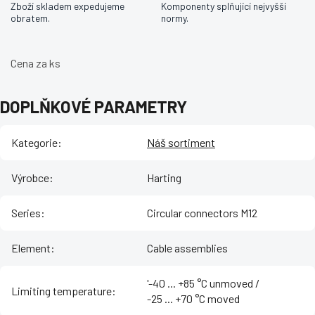
Zboží skladem expedujeme
Komponenty splňující nejvyšší
obratem.
normy.
Cena za ks
DOPLŇKOVÉ PARAMETRY
Kategorie
:
Náš sortiment
Výrobce
:
Harting
Series
:
Circular connectors M12
Element
:
Cable assemblies
'-40 ... +85 °C unmoved /
Limiting temperature
:
-25 ... +70 °C moved