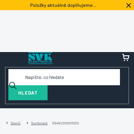
Přejít
Položky aktuálně doplňujeme...
na
obsah
NÁ
KOŠ
HLEDAT
Domů
Sortiment
09482200011030