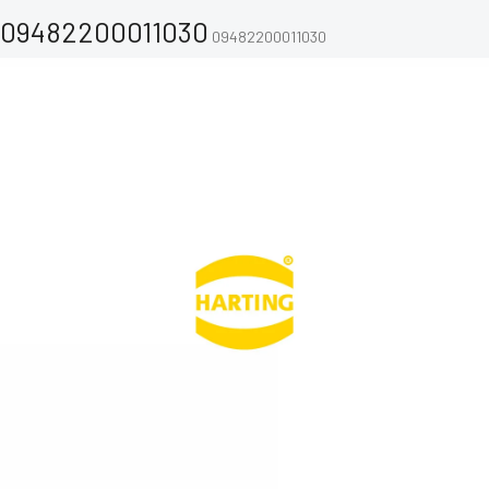
09482200011030
09482200011030