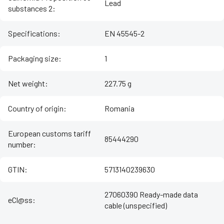
Lead
substances 2
:
Specifications
:
EN 45545-2
Packaging size
:
1
Net weight
:
227.75 g
Country of origin
:
Romania
European customs tariff
85444290
number
:
GTIN
:
5713140239630
27060390 Ready-made data
eCl@ss
:
cable (unspecified)