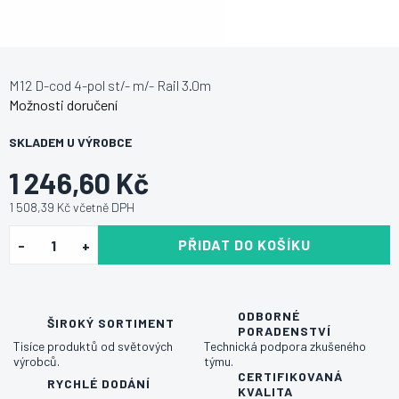
M12 D-cod 4-pol st/- m/- Rail 3.0m
Možnosti doručení
SKLADEM U VÝROBCE
1 246,60 Kč
1 508,39 Kč včetně DPH
PŘIDAT DO KOŠÍKU
ODBORNÉ
ŠIROKÝ SORTIMENT
PORADENSTVÍ
Tisíce produktů od světových
Technická podpora zkušeného
výrobců.
týmu.
CERTIFIKOVANÁ
RYCHLÉ DODÁNÍ
KVALITA