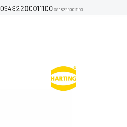
09482200011100
09482200011100