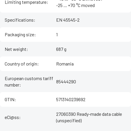
Limiting temperature
:
-25 ... +70 °C moved
Specifications
:
EN 45545-2
Packaging size
:
1
Net weight
:
687 g
Country of origin
:
Romania
European customs tariff
85444290
number
:
GTIN
:
5713140239692
27060390 Ready-made data cable
eCl@ss
:
(unspecified)