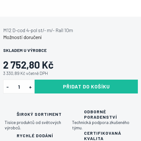
M12 D-cod 4-pol st/- m/- Rail 10m
Možnosti doručení
SKLADEM U VÝROBCE
2 752,80 Kč
3 330,89 Kč včetně DPH
PŘIDAT DO KOŠÍKU
ODBORNÉ
ŠIROKÝ SORTIMENT
PORADENSTVÍ
Tisíce produktů od světových
Technická podpora zkušeného
výrobců.
týmu.
CERTIFIKOVANÁ
RYCHLÉ DODÁNÍ
KVALITA