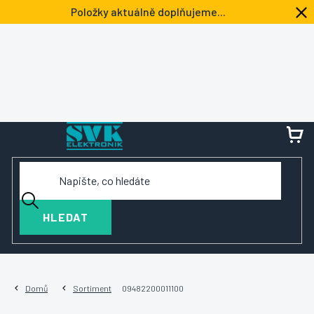
Přejít
Položky aktuálně doplňujeme...
na
obsah
NÁ
KOŠ
HLEDAT
Domů
Sortiment
09482200011100