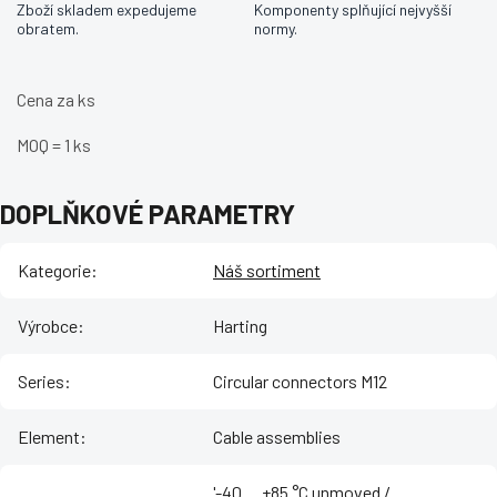
Zboží skladem expedujeme
Komponenty splňující nejvyšší
obratem.
normy.
Cena za ks
MOQ = 1 ks
DOPLŇKOVÉ PARAMETRY
Kategorie
:
Náš sortiment
Výrobce
:
Harting
Series
:
Circular connectors M12
Element
:
Cable assemblies
'-40 ... +85 °C unmoved /