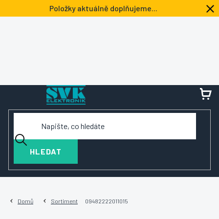
Přejít
Položky aktuálně doplňujeme...
na
obsah
NÁ
KOŠ
HLEDAT
Domů
Sortiment
09482222011015