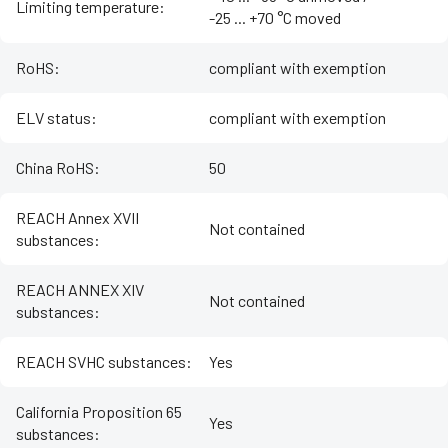
Limiting temperature
:
-25 ... +70 °C moved
RoHS
:
compliant with exemption
ELV status
:
compliant with exemption
China RoHS
:
50
REACH Annex XVII
Not contained
substances
:
REACH ANNEX XIV
Not contained
substances
:
REACH SVHC substances
:
Yes
California Proposition 65
Yes
substances
: