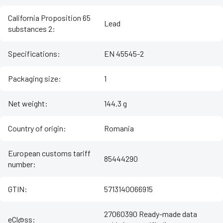
California Proposition 65
Lead
substances 2
:
Specifications
:
EN 45545-2
Packaging size
:
1
Net weight
:
144.3 g
Country of origin
:
Romania
European customs tariff
85444290
number
:
GTIN
:
5713140066915
27060390 Ready-made data
eCl@ss
: