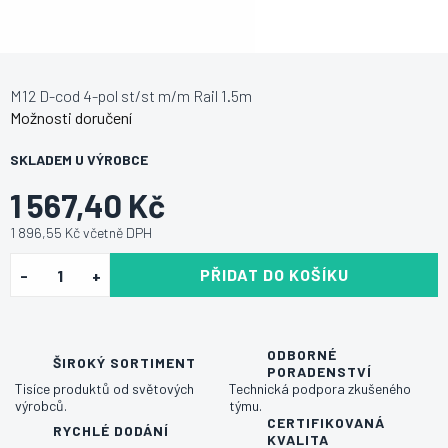
M12 D-cod 4-pol st/st m/m Rail 1.5m
Možnosti doručení
SKLADEM U VÝROBCE
1 567,40 Kč
1 896,55 Kč včetně DPH
PŘIDAT DO KOŠÍKU
ODBORNÉ
ŠIROKÝ SORTIMENT
PORADENSTVÍ
Tisíce produktů od světových
Technická podpora zkušeného
výrobců.
týmu.
CERTIFIKOVANÁ
RYCHLÉ DODÁNÍ
KVALITA