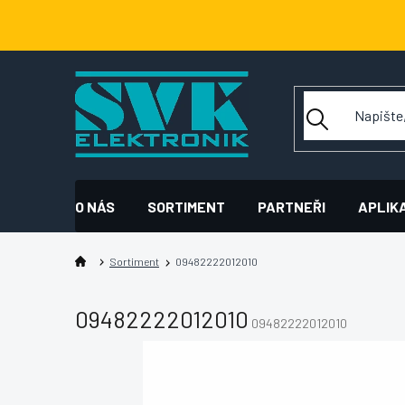
Přejít
na
obsah
O NÁS
SORTIMENT
PARTNEŘI
APLIK
Sortiment
09482222012010
09482222012010
09482222012010