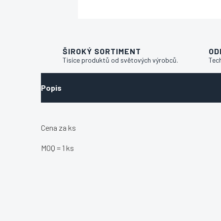
ŠIROKÝ SORTIMENT
OD
Tisíce produktů od světových výrobců.
Tec
Popis
Cena za ks
MOQ = 1 ks