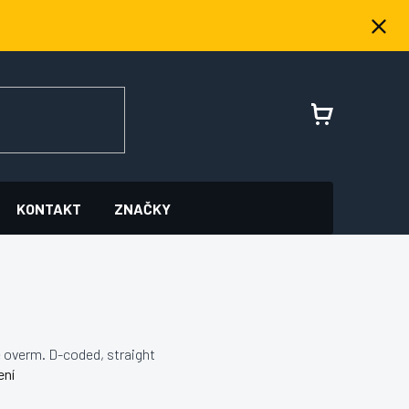
NÁKUPNÍ
KOŠÍK
KONTAKT
ZNAČKY
 overm. D-coded, straight
ení