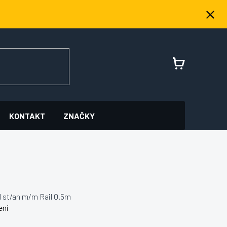
NÁKUPNÍ
KOŠÍK
KONTAKT
ZNAČKY
 st/an m/m Rail 0.5m
ení