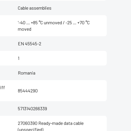
Cable assemblies
'-40 ... +85 °C unmoved / -25 ... +70 °C
moved
EN 45545-2
1
Romania
iff
85444290
5713140266339
27060390 Ready-made data cable
(unspecified)