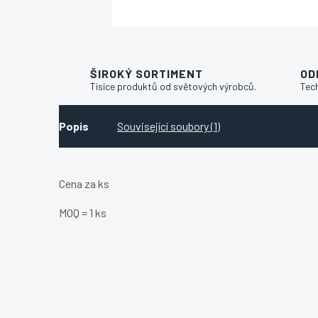
ŠIROKÝ SORTIMENT
OD
Tisíce produktů od světových výrobců.
Tec
Popis
Související soubory (1)
Cena za ks
MOQ = 1 ks