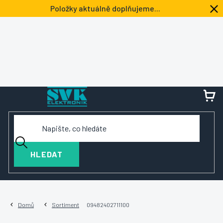
Přejít
Položky aktuálně doplňujeme...
na
obsah
NÁ
KOŠ
HLEDAT
Domů
Sortiment
09482402711100