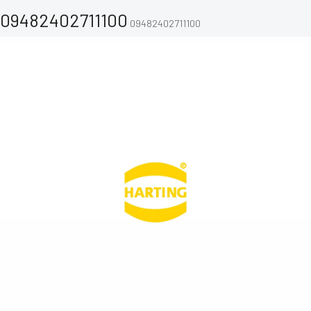
09482402711100
09482402711100