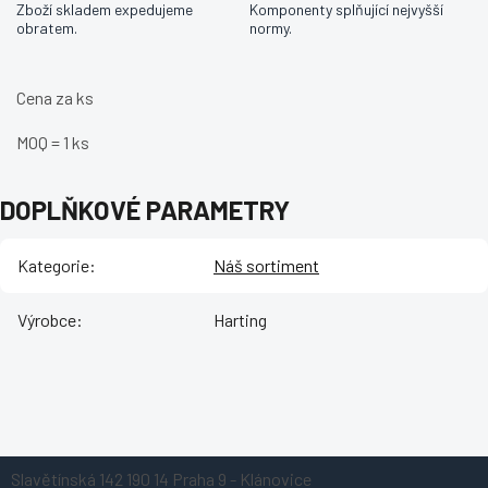
Zboží skladem expedujeme
Komponenty splňující nejvyšší
obratem.
normy.
Cena za ks
MOQ = 1 ks
DOPLŇKOVÉ PARAMETRY
Kategorie
:
Náš sortiment
Výrobce
:
Harting
Z
Slavětínská 142
190 14 Praha 9 - Klánovice