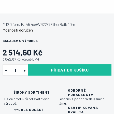
M12D fem. RJ45 4xAWG22/7EtherRail; 10m
Možnosti doručení
SKLADEM U VÝROBCE
2 514,60 Kč
3 042,67 Kč včetně DPH
PŘIDAT DO KOŠÍKU
ODBORNÉ
ŠIROKÝ SORTIMENT
PORADENSTVÍ
Tisíce produktů od světových
Technická podpora zkušeného
výrobců.
týmu.
CERTIFIKOVANÁ
RYCHLÉ DODÁNÍ
KVALITA