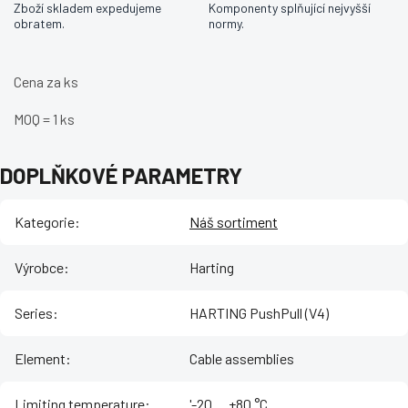
Zboží skladem expedujeme
Komponenty splňující nejvyšší
obratem.
normy.
Cena za ks
MOQ = 1 ks
DOPLŇKOVÉ PARAMETRY
Kategorie
:
Náš sortiment
Výrobce
:
Harting
Series
:
HARTING PushPull (V4)
Element
:
Cable assemblies
Limiting temperature
:
'-20 ... +80 °C