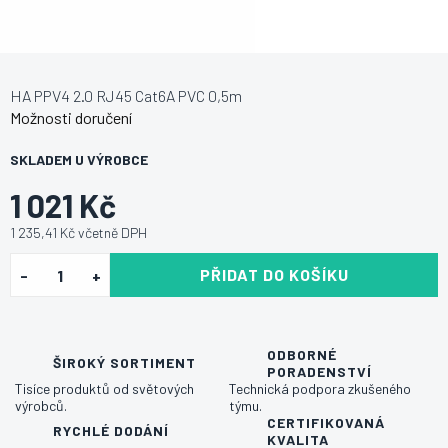
HA PPV4 2.0 RJ45 Cat6A PVC 0,5m
Možnosti doručení
SKLADEM U VÝROBCE
1 021 Kč
1 235,41 Kč včetně DPH
PŘIDAT DO KOŠÍKU
ODBORNÉ
ŠIROKÝ SORTIMENT
PORADENSTVÍ
Tisíce produktů od světových
Technická podpora zkušeného
výrobců.
týmu.
CERTIFIKOVANÁ
RYCHLÉ DODÁNÍ
KVALITA