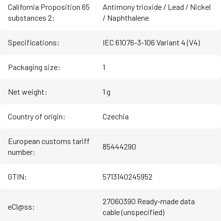
California Proposition 65
Antimony trioxide / Lead / Nickel
substances 2
:
/ Naphthalene
Specifications
:
IEC 61076-3-106 Variant 4 (V4)
Packaging size
:
1
Net weight
:
1 g
Country of origin
:
Czechia
European customs tariff
85444290
number
:
GTIN
:
5713140245952
27060390 Ready-made data
eCl@ss
:
cable (unspecified)