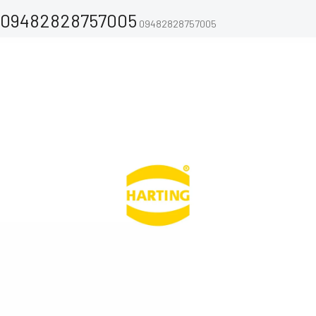
09482828757005
09482828757005