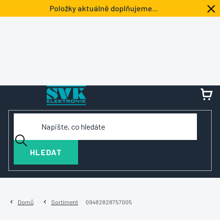
Přejít
Položky aktuálně doplňujeme...
na
obsah
NÁ
KOŠ
HLEDAT
Domů
Sortiment
09482828757005