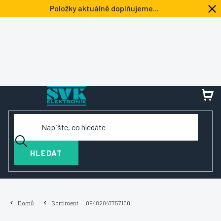
Přejít
Položky aktuálně doplňujeme...
na
obsah
NÁ
KOŠ
HLEDAT
Domů
Sortiment
09482847757100