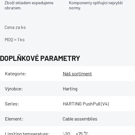
Zboží skladem expedujeme
Komponenty splňující nejvyšší
obratem.
normy.
Cena za ks
MOQ = 1 ks
DOPLŇKOVÉ PARAMETRY
Kategorie
:
Náš sortiment
Výrobce
:
Harting
Series
:
HARTING PushPull (V4)
Element
:
Cable assemblies
Limiting temperature
:
'-20 ... +75 °C