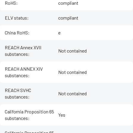
RoHS
:
compliant
ELV status
:
compliant
China RoHS
:
e
REACH Annex XVII
Not contained
substances
:
REACH ANNEX XIV
Not contained
substances
:
REACH SVHC
Not contained
substances
:
California Proposition 65
Yes
substances
:
California Proposition 65