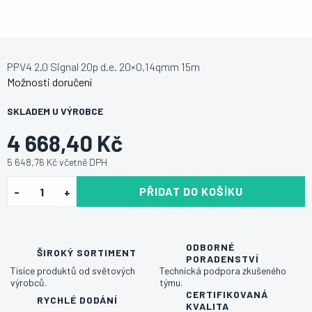
PPV4 2.0 Signal 20p d.e. 20×0,14qmm 15m
Možnosti doručení
SKLADEM U VÝROBCE
4 668,40 Kč
5 648,76 Kč včetně DPH
PŘIDAT DO KOŠÍKU
ODBORNÉ
ŠIROKÝ SORTIMENT
PORADENSTVÍ
Tisíce produktů od světových
Technická podpora zkušeného
výrobců.
týmu.
CERTIFIKOVANÁ
RYCHLÉ DODÁNÍ
KVALITA