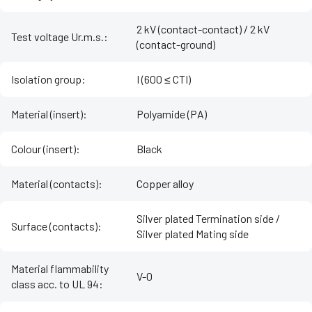
2 kV (contact-contact) / 2 kV
Test voltage Ur.m.s.
:
(contact-ground)
Isolation group
:
I (600 ≤ CTI)
Material (insert)
:
Polyamide (PA)
Colour (insert)
:
Black
Material (contacts)
:
Copper alloy
Silver plated Termination side /
Surface (contacts)
:
Silver plated Mating side
Material flammability
V-0
class acc. to UL 94
: