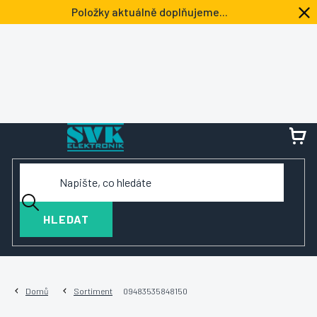
Přejít
Položky aktuálně doplňujeme...
na
obsah
NÁ
KOŠ
HLEDAT
Domů
Sortiment
09483535848150