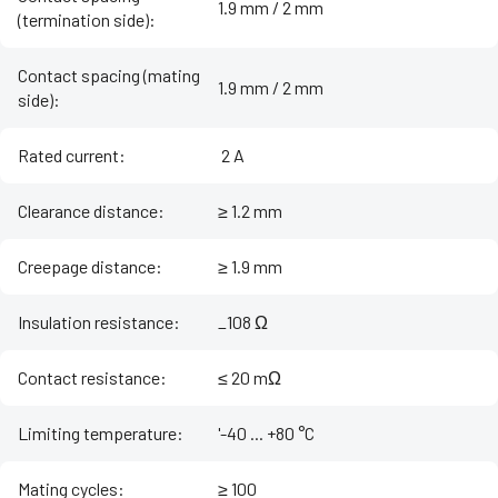
1.9 mm / 2 mm
(termination side)
:
Contact spacing (mating
1.9 mm / 2 mm
side)
:
Rated current
:
‌ 2 A
Clearance distance
:
≥ 1.2 mm
Creepage distance
:
≥ 1.9 mm
Insulation resistance
:
_108 Ω
Contact resistance
:
≤ 20 mΩ
Limiting temperature
:
'-40 ... +80 °C
Mating cycles
:
≥ 100