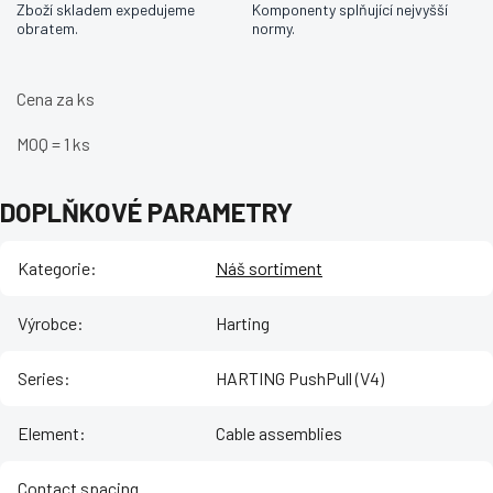
Zboží skladem expedujeme
Komponenty splňující nejvyšší
obratem.
normy.
Cena za ks
MOQ = 1 ks
DOPLŇKOVÉ PARAMETRY
Kategorie
:
Náš sortiment
Výrobce
:
Harting
Series
:
HARTING PushPull (V4)
Element
:
Cable assemblies
Contact spacing