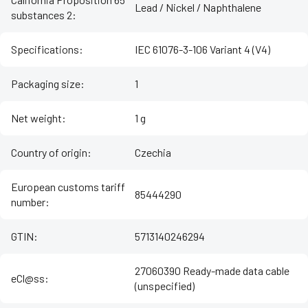
Lead / Nickel / Naphthalene
substances 2
:
Specifications
:
IEC 61076-3-106 Variant 4 (V4)
Packaging size
:
1
Net weight
:
1 g
Country of origin
:
Czechia
European customs tariff
85444290
number
:
GTIN
:
5713140246294
27060390 Ready-made data cable
eCl@ss
:
(unspecified)