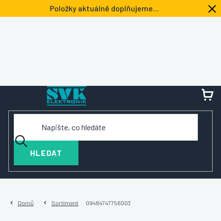
Přejít
Položky aktuálně doplňujeme...
na
obsah
NÁ
KOŠ
HLEDAT
Domů
Sortiment
09484747756003