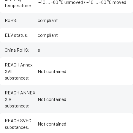
'-40 ... +80 °C unmoved / -40 ... +80 °C moved
temperature
:
RoHS
:
compliant
ELV status
:
compliant
China RoHS
:
e
REACH Annex
XVII
Not contained
substances
:
REACH ANNEX
XIV
Not contained
substances
:
REACH SVHC
Not contained
substances
: