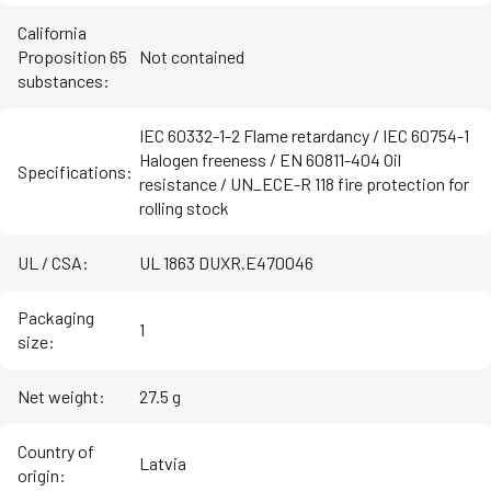
California
Proposition 65
Not contained
substances
:
IEC 60332-1-2 Flame retardancy / IEC 60754-1
Halogen freeness / EN 60811-404 Oil
Specifications
:
resistance / UN_ECE-R 118 fire protection for
rolling stock
UL / CSA
:
UL 1863 DUXR.E470046
Packaging
1
size
:
Net weight
:
27.5 g
Country of
Latvia
origin
: