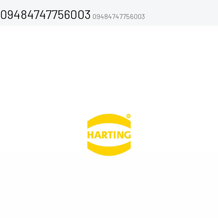
09484747756003
09484747756003