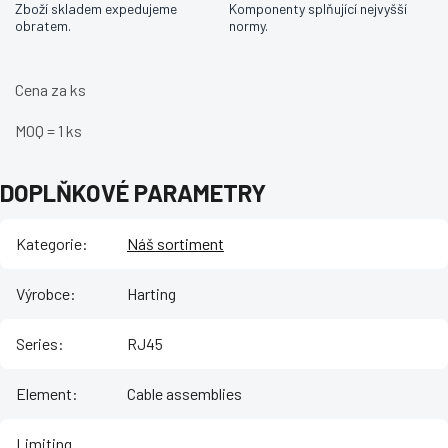
Zboží skladem expedujeme
Komponenty splňující nejvyšší
obratem.
normy.
Cena za ks
MOQ = 1 ks
DOPLŇKOVÉ PARAMETRY
Kategorie
:
Náš sortiment
Výrobce
:
Harting
Series
:
RJ45
Element
:
Cable assemblies
Limiting