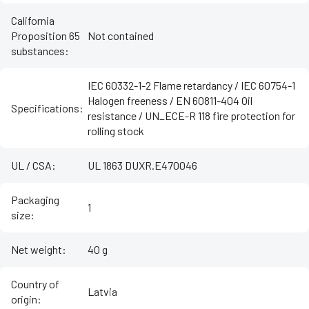
California
Proposition 65
Not contained
substances
:
IEC 60332-1-2 Flame retardancy / IEC 60754-1
Halogen freeness / EN 60811-404 Oil
Specifications
:
resistance / UN_ECE-R 118 fire protection for
rolling stock
UL / CSA
:
UL 1863 DUXR.E470046
Packaging
1
size
:
Net weight
:
40 g
Country of
Latvia
origin
: