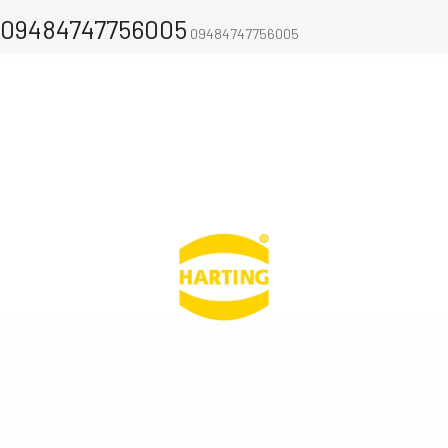
09484747756005
09484747756005