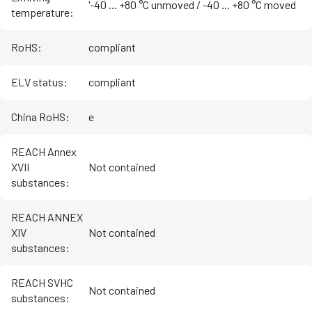
'-40 ... +80 °C unmoved / -40 ... +80 °C moved
temperature
:
RoHS
:
compliant
ELV status
:
compliant
China RoHS
:
e
REACH Annex
XVII
Not contained
substances
:
REACH ANNEX
XIV
Not contained
substances
:
REACH SVHC
Not contained
substances
: