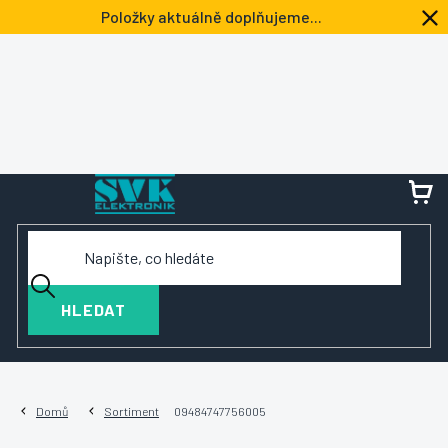
Přejít
Položky aktuálně doplňujeme...
na
obsah
NÁ
KOŠ
HLEDAT
Domů
Sortiment
09484747756005