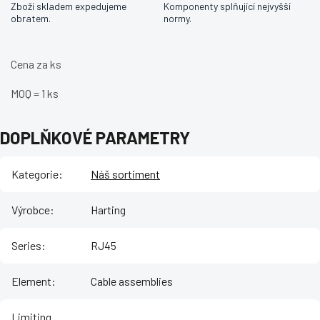
Zboží skladem expedujeme
Komponenty splňující nejvyšší
obratem.
normy.
Cena za ks
MOQ = 1 ks
DOPLŇKOVÉ PARAMETRY
Kategorie
:
Náš sortiment
Výrobce
:
Harting
Series
:
RJ45
Element
:
Cable assemblies
Limiting