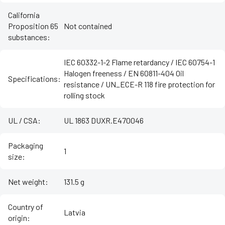
California
Proposition 65
Not contained
substances
:
IEC 60332-1-2 Flame retardancy / IEC 60754-1
Halogen freeness / EN 60811-404 Oil
Specifications
:
resistance / UN_ECE-R 118 fire protection for
rolling stock
UL / CSA
:
UL 1863 DUXR.E470046
Packaging
1
size
:
Net weight
:
131.5 g
Country of
Latvia
origin
: