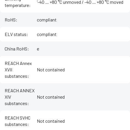
'-40 ... +80 °C unmoved / -40 ... +80 °C moved
temperature
:
RoHS
:
compliant
ELV status
:
compliant
China RoHS
:
e
REACH Annex
XVII
Not contained
substances
:
REACH ANNEX
XIV
Not contained
substances
:
REACH SVHC
Not contained
substances
: