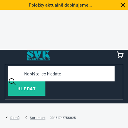
Přejít
Položky aktuálně doplňujeme...
na
obsah
NÁ
KOŠ
HLEDAT
Domů
Sortiment
09484747756025