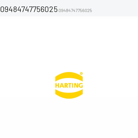
09484747756025
09484747756025