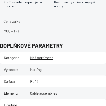
Zboží skladem expedujeme
Komponenty splňující nejvyšší
obratem.
normy.
Cena za ks
MOQ = 1 ks
DOPLŇKOVÉ PARAMETRY
Kategorie
:
Náš sortiment
Výrobce
:
Harting
Series
:
RJ45
Element
:
Cable assemblies
Limiting