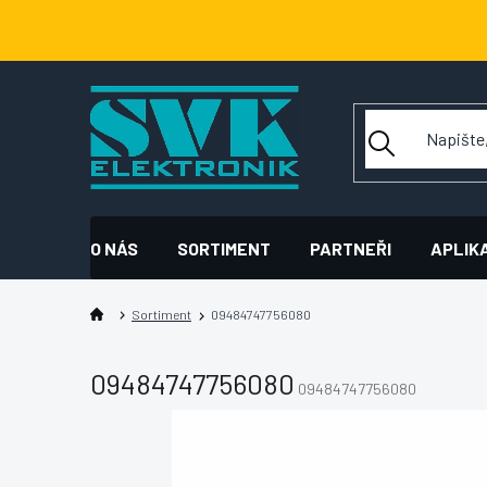
Přejít
na
obsah
O NÁS
SORTIMENT
PARTNEŘI
APLIK
Sortiment
09484747756080
09484747756080
09484747756080