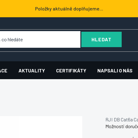
Položky aktuálně doplňujeme...
HLEDAT
ACE
AKTUALITY
CERTIFIKÁTY
NAPSALI O NÁS
RJI DB Cat6a C
Možnosti doruč