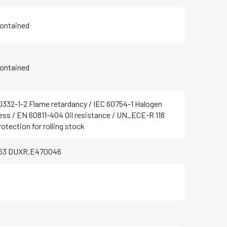
ontained
ontained
0332-1-2 Flame retardancy / IEC 60754-1 Halogen
ess / EN 60811-404 Oil resistance / UN_ECE-R 118
rotection for rolling stock
863 DUXR.E470046