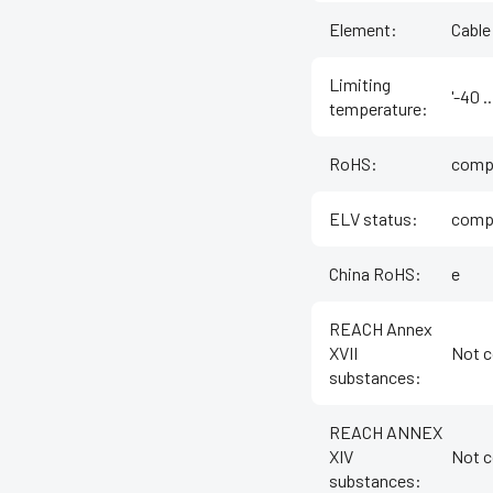
Element
:
Cable
Limiting
'-40 
temperature
:
RoHS
:
compl
ELV status
:
compl
China RoHS
:
e
REACH Annex
XVII
Not c
substances
:
REACH ANNEX
XIV
Not c
substances
: