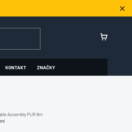
NÁKUPNÍ
KOŠÍK
KONTAKT
ZNAČKY
able Assembly PUR 8m
ení