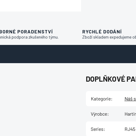
BORNÉ PORADENSTVÍ
RYCHLÉ DODÁNÍ
hnická podpora zkušeného týmu.
Zboží skladem expedujeme o
DOPLŇKOVÉ P
Kategorie
:
Náš s
Výrobce
:
Harti
Series
:
RJ45