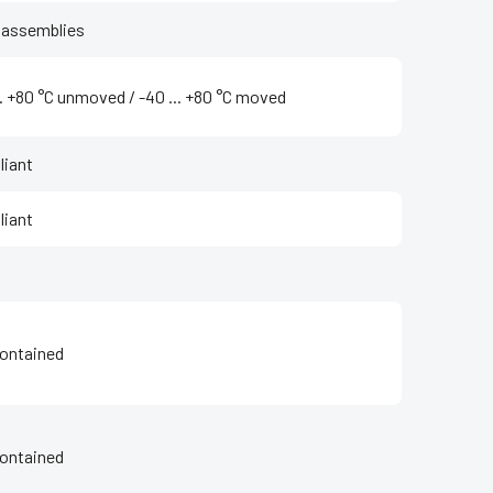
 assemblies
... +80 °C unmoved / -40 ... +80 °C moved
iant
iant
ontained
ontained