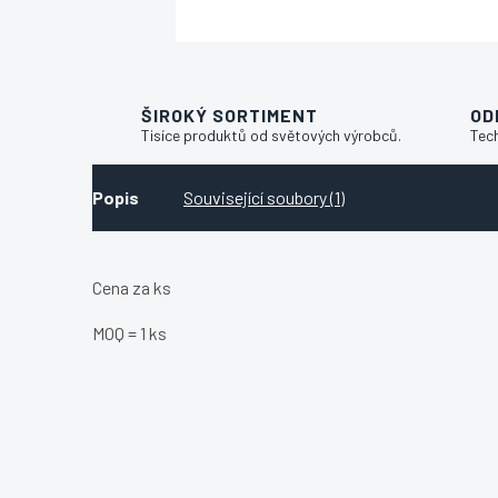
ŠIROKÝ SORTIMENT
OD
Tisíce produktů od světových výrobců.
Tec
Popis
Související soubory (1)
Cena za ks
MOQ = 1 ks