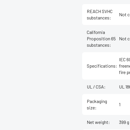
REACH SVHC
Not c
substances
:
California
Proposition 65
Not c
substances
:
IEC 6
Specifications
:
freen
fire p
UL / CSA
:
UL 1
Packaging
1
size
:
Net weight
:
399 g