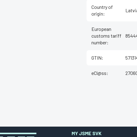
Country of
Latvi
origin
:
European
customs tariff
8544
number
:
GTIN
:
5713
eCl@ss
:
27060
MY JSME SVK