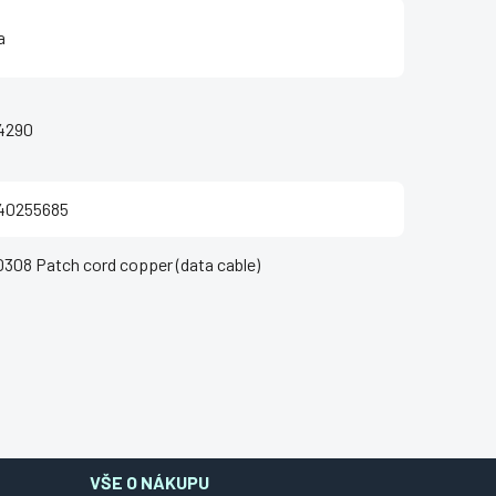
a
4290
140255685
308 Patch cord copper (data cable)
VŠE O NÁKUPU