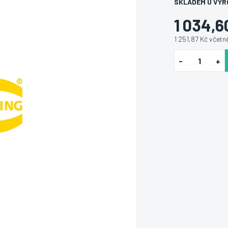
SKLADEM U VÝR
1 034,6
1 251,87 Kč včet