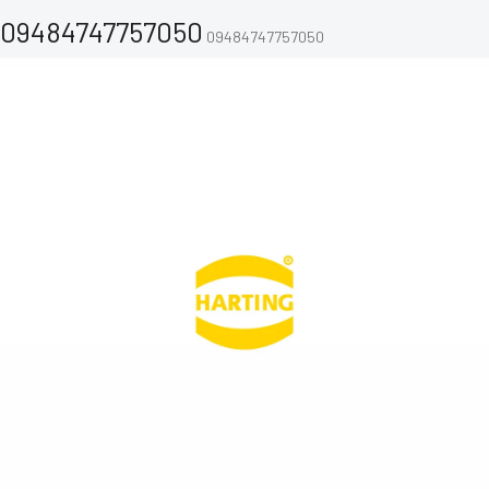
09484747757050
09484747757050