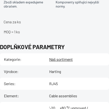
Zboží skladem expedujeme
Komponenty splňující nejvyšší
obratem.
normy.
Cena za ks
MOQ = 1 ks
DOPLŇKOVÉ PARAMETRY
Kategorie
:
Náš sortiment
Výrobce
:
Harting
Series
:
RJ45
Element
:
Cable assemblies
'-20 ... +80 °C unmoved /