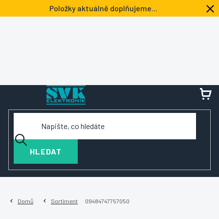
Přejít
Položky aktuálně doplňujeme...
na
obsah
NÁ
KOŠ
HLEDAT
Domů
Sortiment
09484747757050