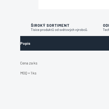
ŠIROKÝ SORTIMENT
OD
Tisíce produktů od světových výrobců.
Tec
Popis
Cena za ks
MOQ = 1 ks