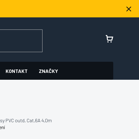
NÁKUPNÍ
KOŠÍK
KONTAKT
ZNAČKY
sy PVC outd. Cat.6A 4,0m
ení