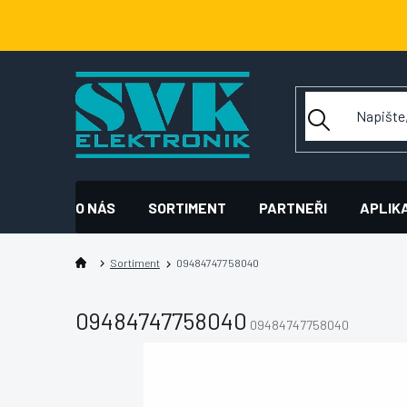
Přejít
na
obsah
O NÁS
SORTIMENT
PARTNEŘI
APLIK
Sortiment
09484747758040
09484747758040
09484747758040