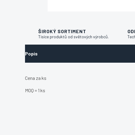
ŠIROKÝ SORTIMENT
OD
Tisíce produktů od světových výrobců.
Tec
Popis
Cena za ks
MOQ = 1 ks