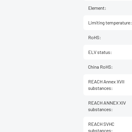
Element
:
Limiting temperature
:
RoHS
:
ELV status
:
China RoHS
:
REACH Annex XVII
substances
:
REACH ANNEX XIV
substances
:
REACH SVHC
substances
: