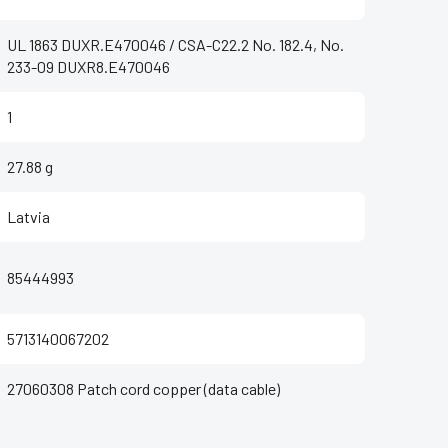
UL 1863 DUXR.E470046 / CSA-C22.2 No. 182.4, No.
233-09 DUXR8.E470046
1
27.88 g
Latvia
85444993
5713140067202
27060308 Patch cord copper (data cable)