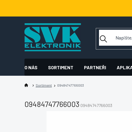
Přejít
na
obsah
O NÁS
SORTIMENT
PARTNEŘI
APLIK
Sortiment
09484747766003
09484747766003
09484747766003