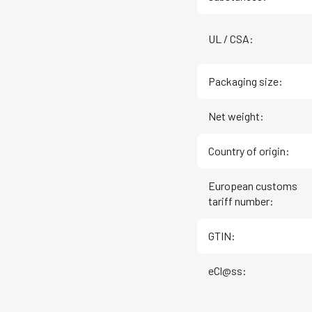
UL / CSA
:
Packaging size
:
Net weight
:
Country of origin
:
European customs
tariff number
:
GTIN
:
eCl@ss
: