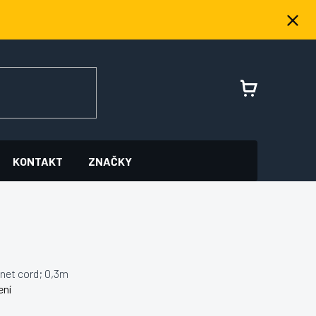
NÁKUPNÍ
KOŠÍK
KONTAKT
ZNAČKY
et cord; 0,3m
ení