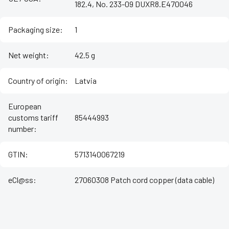
182.4, No. 233-09 DUXR8.E470046
Packaging size
:
1
Net weight
:
42.5 g
Country of origin
:
Latvia
European
customs tariff
85444993
number
:
GTIN
:
5713140067219
eCl@ss
:
27060308 Patch cord copper (data cable)