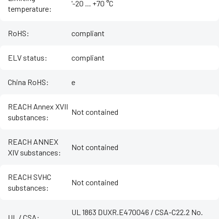
'-20 ... +70 °C
temperature
:
RoHS
:
compliant
ELV status
:
compliant
China RoHS
:
e
REACH Annex XVII
Not contained
substances
:
REACH ANNEX
Not contained
XIV substances
:
REACH SVHC
Not contained
substances
:
UL 1863 DUXR.E470046 / CSA-C22.2 No.
UL / CSA
: