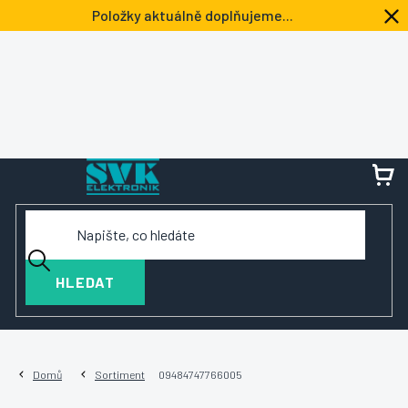
Přejít
Položky aktuálně doplňujeme...
na
obsah
NÁ
KOŠ
HLEDAT
Domů
Sortiment
09484747766005