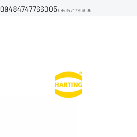
09484747766005
09484747766005