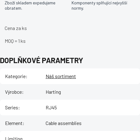
Zboží skladem expedujeme
Komponenty splňující nejvyšší
obratem.
normy.
Cena za ks
MOQ = 1 ks
DOPLŇKOVÉ PARAMETRY
Kategorie
:
Náš sortiment
Výrobce
:
Harting
Series
:
RJ45
Element
:
Cable assemblies
Limiting