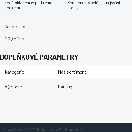
Zboží skladem expedujeme
Komponenty splňující nejvyšší
obratem.
normy.
Cena za ks
MOQ = 1 ks
DOPLŇKOVÉ PARAMETRY
Kategorie
:
Náš sortiment
Výrobce
:
Harting
Z
Slavětínská 142
190 14 Praha 9 - Klánovice