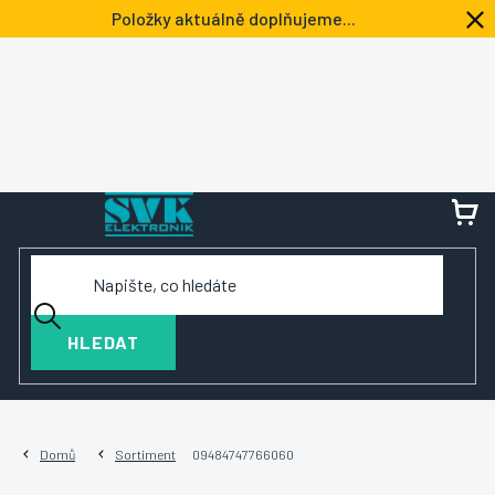
Přejít
Položky aktuálně doplňujeme...
na
obsah
NÁ
KOŠ
HLEDAT
Domů
Sortiment
09484747766060