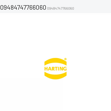
09484747766060
09484747766060