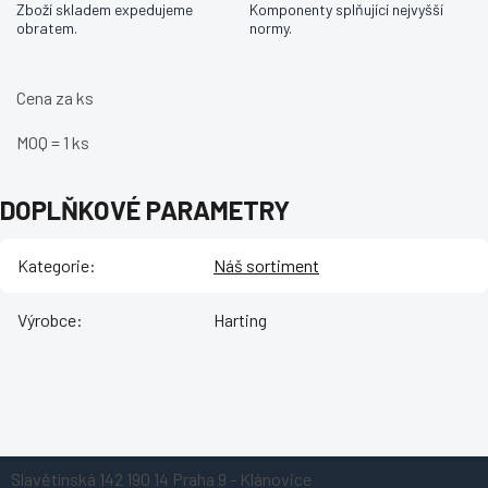
Zboží skladem expedujeme
Komponenty splňující nejvyšší
obratem.
normy.
Cena za ks
MOQ = 1 ks
DOPLŇKOVÉ PARAMETRY
Kategorie
:
Náš sortiment
Výrobce
:
Harting
Z
Slavětínská 142
190 14 Praha 9 - Klánovice