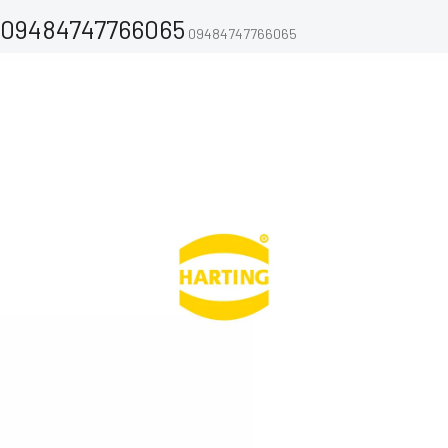
09484747766065
09484747766065