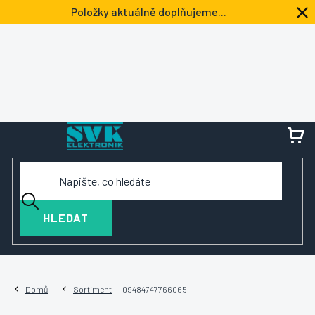
Přejít
Položky aktuálně doplňujeme...
na
obsah
NÁ
KOŠ
HLEDAT
Domů
Sortiment
09484747766065