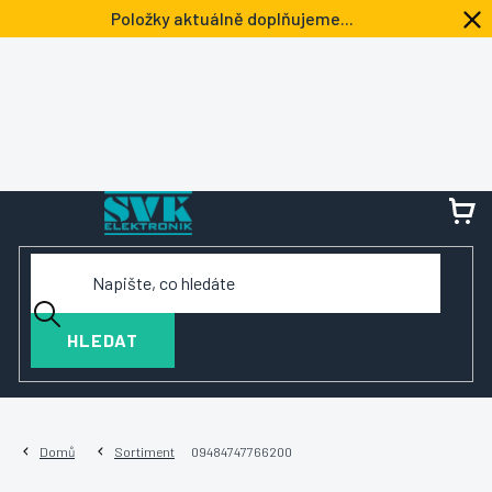
Přejít
Položky aktuálně doplňujeme...
na
obsah
NÁ
KOŠ
HLEDAT
Domů
Sortiment
09484747766200