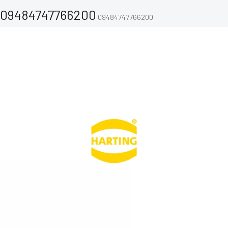
09484747766200
09484747766200