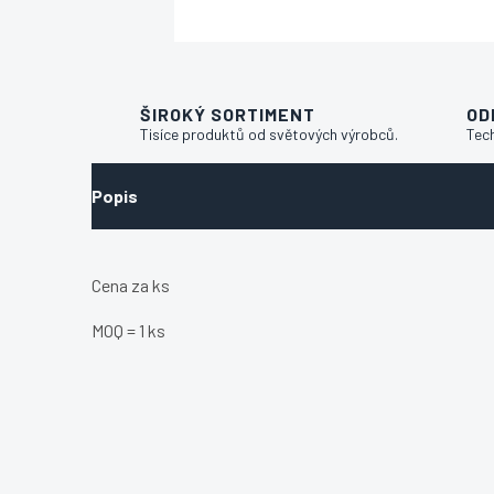
ŠIROKÝ SORTIMENT
OD
Tisíce produktů od světových výrobců.
Tec
Popis
Cena za ks
MOQ = 1 ks