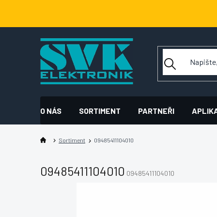
Přejít
na
obsah
O NÁS
SORTIMENT
PARTNEŘI
APLIK
Sortiment
09485411104010
09485411104010
09485411104010