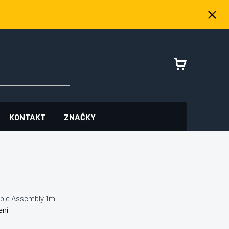
NÁKUPNÍ
KOŠÍK
KONTAKT
ZNAČKY
ble Assembly 1m
ení