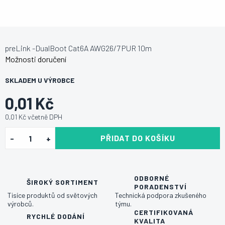
preLink -DualBoot Cat6A AWG26/7 PUR 10m
Možnosti doručení
SKLADEM U VÝROBCE
0,01 Kč
0,01 Kč včetně DPH
PŘIDAT DO KOŠÍKU
ODBORNÉ
ŠIROKÝ SORTIMENT
PORADENSTVÍ
Tisíce produktů od světových
Technická podpora zkušeného
výrobců.
týmu.
CERTIFIKOVANÁ
RYCHLÉ DODÁNÍ
KVALITA