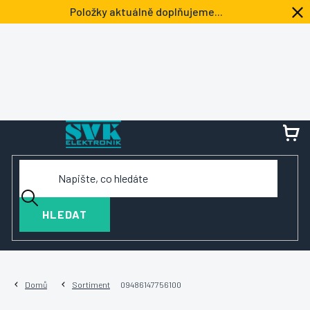
Přejít
Položky aktuálně doplňujeme...
na
obsah
NÁ
KOŠ
HLEDAT
Domů
Sortiment
09486147756100