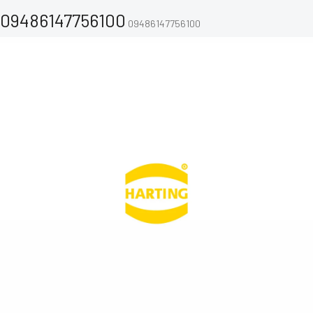
09486147756100
09486147756100