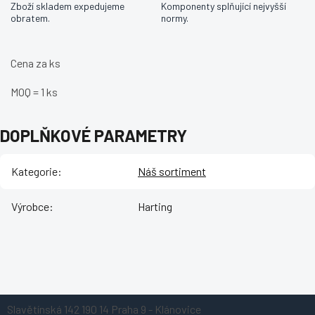
Zboží skladem expedujeme
Komponenty splňující nejvyšší
obratem.
normy.
Cena za ks
MOQ = 1 ks
DOPLŇKOVÉ PARAMETRY
Kategorie
:
Náš sortiment
Výrobce
:
Harting
Z
Slavětínská 142
190 14 Praha 9 - Klánovice