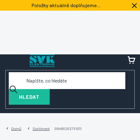
Přejít
Položky aktuálně doplňujeme...
na
obsah
NÁ
KOŠ
HLEDAT
Domů
Sortiment
09486262751011