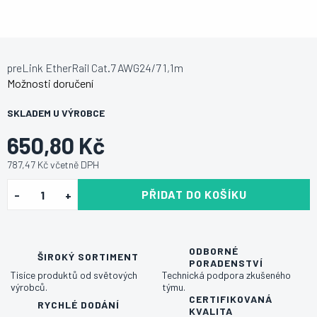
preLink EtherRail Cat.7 AWG24/7 1,1m
Možnosti doručení
SKLADEM U VÝROBCE
650,80 Kč
787,47 Kč včetně DPH
PŘIDAT DO KOŠÍKU
ODBORNÉ
ŠIROKÝ SORTIMENT
PORADENSTVÍ
Tisíce produktů od světových
Technická podpora zkušeného
výrobců.
týmu.
CERTIFIKOVANÁ
RYCHLÉ DODÁNÍ
KVALITA