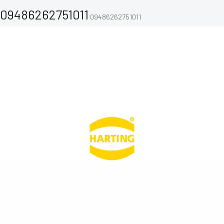
09486262751011
09486262751011