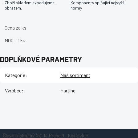
Zboží skladem expedujeme
Komponenty splňující nejvyšší
obratem.
normy.
Cena za ks
MOQ = 1 ks
DOPLŇKOVÉ PARAMETRY
Kategorie
:
Náš sortiment
Výrobce
:
Harting
Z
Slavětínská 142
190 14 Praha 9 - Klánovice