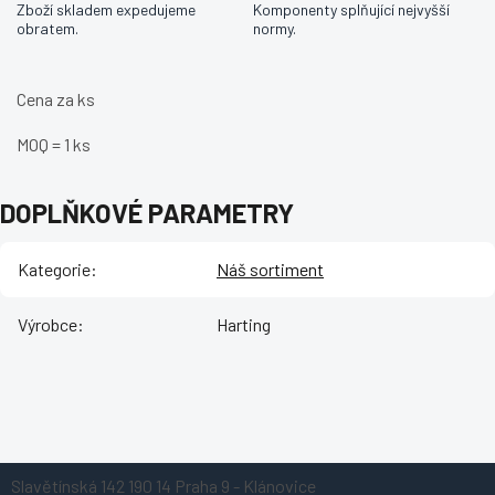
Zboží skladem expedujeme
Komponenty splňující nejvyšší
obratem.
normy.
Cena za ks
MOQ = 1 ks
DOPLŇKOVÉ PARAMETRY
Kategorie
:
Náš sortiment
Výrobce
:
Harting
Z
Slavětínská 142
190 14 Praha 9 - Klánovice