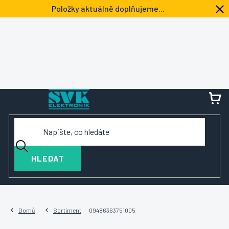
Přejít
Položky aktuálně doplňujeme...
na
obsah
NÁ
KOŠ
HLEDAT
Domů
Sortiment
09486363751005