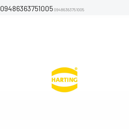
09486363751005
09486363751005