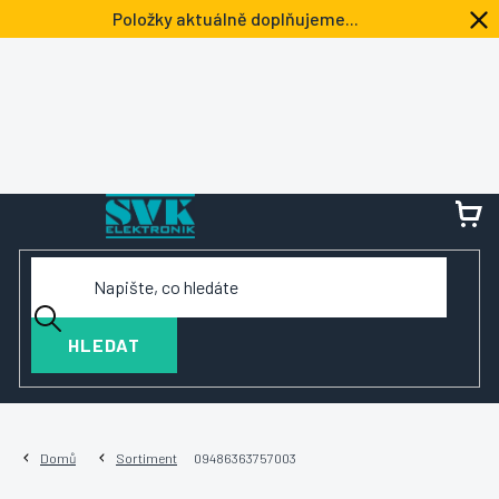
Přejít
Položky aktuálně doplňujeme...
na
obsah
NÁ
KOŠ
HLEDAT
Domů
Sortiment
09486363757003