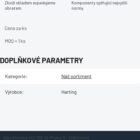
Zboží skladem expedujeme
Komponenty splňující nejvyšší
obratem.
normy.
Cena za ks
MOQ = 1 ks
DOPLŇKOVÉ PARAMETRY
Kategorie
:
Náš sortiment
Výrobce
:
Harting
Z
Slavětínská 142
190 14 Praha 9 - Klánovice