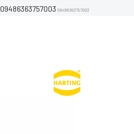
09486363757003
09486363757003