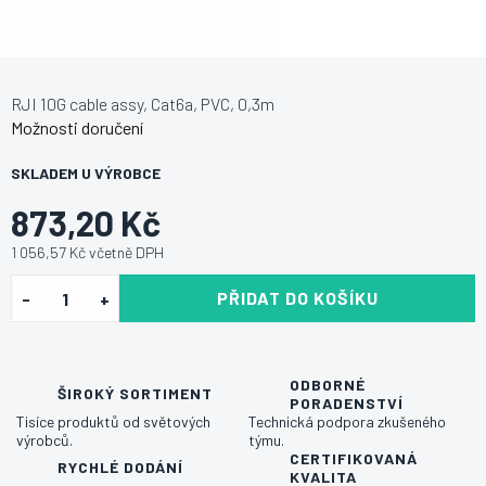
RJI 10G cable assy, Cat6a, PVC, 0,3m
Možnosti doručení
SKLADEM U VÝROBCE
873,20 Kč
1 056,57 Kč včetně DPH
PŘIDAT DO KOŠÍKU
ODBORNÉ
ŠIROKÝ SORTIMENT
PORADENSTVÍ
Tisíce produktů od světových
Technická podpora zkušeného
výrobců.
týmu.
CERTIFIKOVANÁ
RYCHLÉ DODÁNÍ
KVALITA