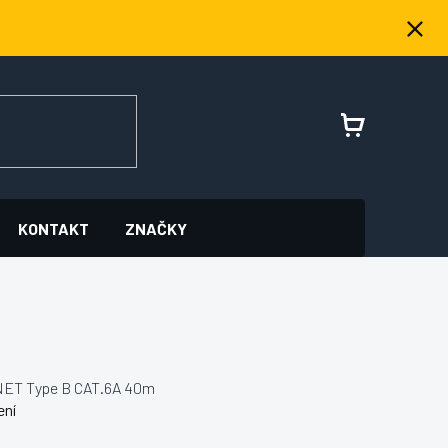
NÁKUPNÍ
KOŠÍK
KONTAKT
ZNAČKY
NET Type B CAT.6A 40m
ení