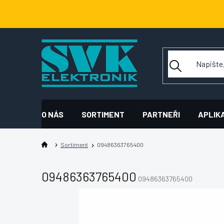
Přejít
na
obsah
O NÁS
SORTIMENT
PARTNEŘI
APLIK
Sortiment
09486363765400
09486363765400
09486363765400