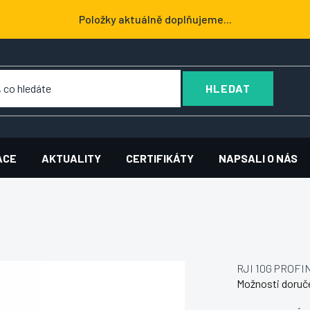
Položky aktuálně doplňujeme...
HLEDAT
ACE
AKTUALITY
CERTIFIKÁTY
NAPSALI O NÁS
RJI 10G PROFI
Možnosti doruč