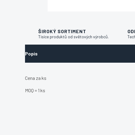
ŠIROKÝ SORTIMENT
OD
Tisíce produktů od světových výrobců.
Tec
Popis
Cena za ks
MOQ = 1 ks