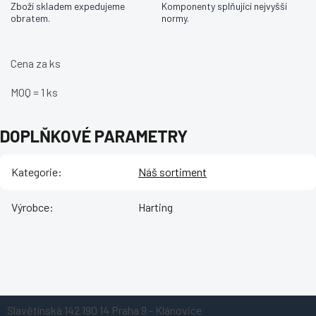
Zboží skladem expedujeme
Komponenty splňující nejvyšší
obratem.
normy.
Cena za ks
MOQ = 1 ks
DOPLŇKOVÉ PARAMETRY
Kategorie
:
Náš sortiment
Výrobce
:
Harting
Z
Slavětínská 142
190 14 Praha 9 - Klánovice