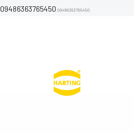
09486363765450
09486363765450