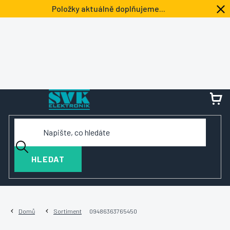
Přejít
Položky aktuálně doplňujeme...
na
obsah
NÁ
KOŠ
HLEDAT
Domů
Sortiment
09486363765450